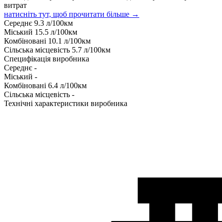
витрат
натисніть тут, щоб прочитати більше →
Середнє
9.3
л/100км
Міський
15.5
л/100км
Комбіновані
10.1
л/100км
Сільська місцевість
5.7
л/100км
Специфікація виробника
Середнє
-
Міський
-
Комбіновані
6.4
л/100км
Сільська місцевість
-
Технічні характеристики виробника