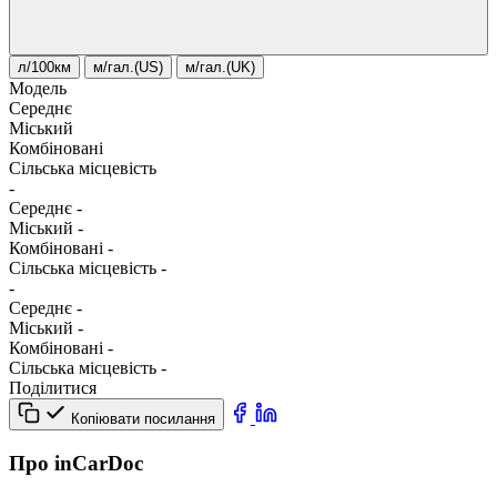
л/100км
м/гал.(US)
м/гал.(UK)
Модель
Середнє
Міський
Комбіновані
Сільська місцевість
-
Середнє
-
Міський
-
Комбіновані
-
Сільська місцевість
-
-
Середнє
-
Міський
-
Комбіновані
-
Сільська місцевість
-
Поділитися
Копіювати посилання
Про inCarDoc