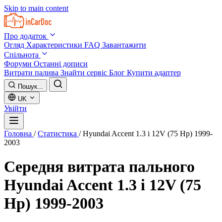
Skip to main content
Про додаток
Огляд
Характеристики
FAQ
Завантажити
Спільнота
Форуми
Останні дописи
Витрати палива
Знайти сервіс
Блог
Купити адаптер
Пошук...
UK
Увійти
Головна
/
Статистика
/
Hyundai Accent 1.3 i 12V (75 Hp) 1999-
2003
Середня витрата пального
Hyundai Accent 1.3 i 12V (75
Hp) 1999-2003