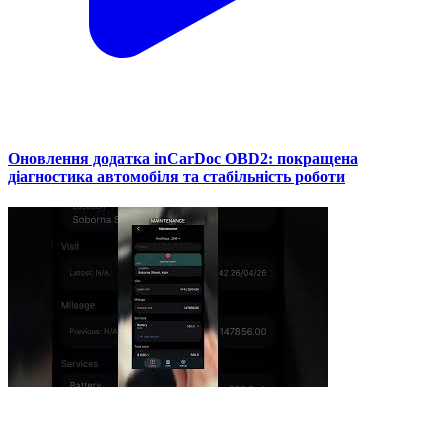
Оновлення додатка inCarDoc OBD2: покращена
діагностика автомобіля та стабільність роботи