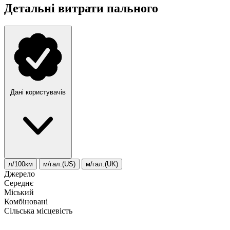
Детальні витрати пального
Дані користувачів
л/100км
м/гал.(US)
м/гал.(UK)
Джерело
Середнє
Міський
Комбіновані
Сільська місцевість