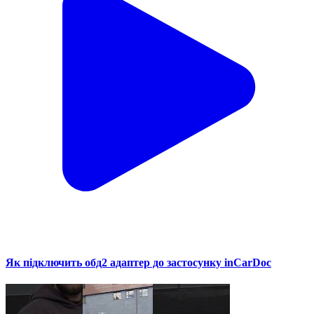
Як підключить обд2 адаптер до застосунку inCarDoc