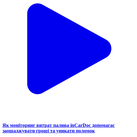
Як моніторинг витрат палива inCarDoc допомагає
заощаджувати гроші та уникати поломок