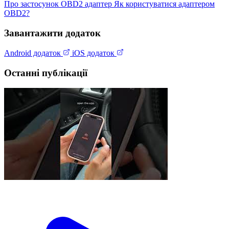
Про застосунок
OBD2 адаптер
Як користуватися адаптером
OBD2?
Завантажити додаток
Android додаток
iOS додаток
Останні публікації