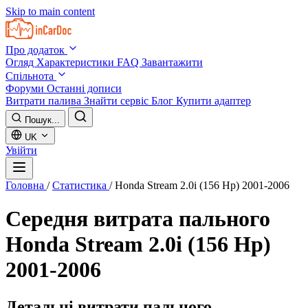
Skip to main content
Про додаток
Огляд
Характеристики
FAQ
Завантажити
Спільнота
Форуми
Останні дописи
Витрати палива
Знайти сервіс
Блог
Купити адаптер
Пошук...
UK
Увійти
Головна
/
Статистика
/
Honda Stream 2.0i (156 Hp) 2001-2006
Середня витрата пального
Honda Stream 2.0i (156 Hp)
2001-2006
Детальні витрати пального