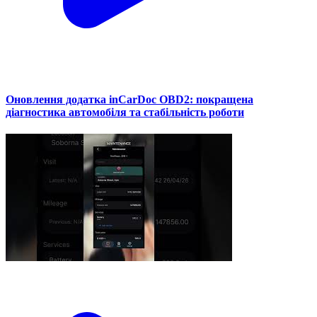
Оновлення додатка inCarDoc OBD2: покращена
діагностика автомобіля та стабільність роботи