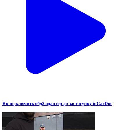
Як підключить обд2 адаптер до застосунку inCarDoc