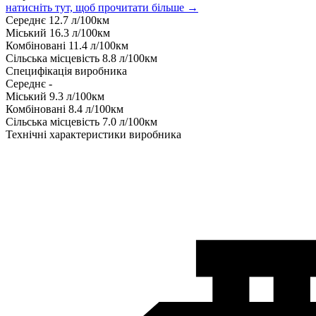
натисніть тут, щоб прочитати більше →
Середнє
12.7
л/100км
Міський
16.3
л/100км
Комбіновані
11.4
л/100км
Сільська місцевість
8.8
л/100км
Специфікація виробника
Середнє
-
Міський
9.3
л/100км
Комбіновані
8.4
л/100км
Сільська місцевість
7.0
л/100км
Технічні характеристики виробника