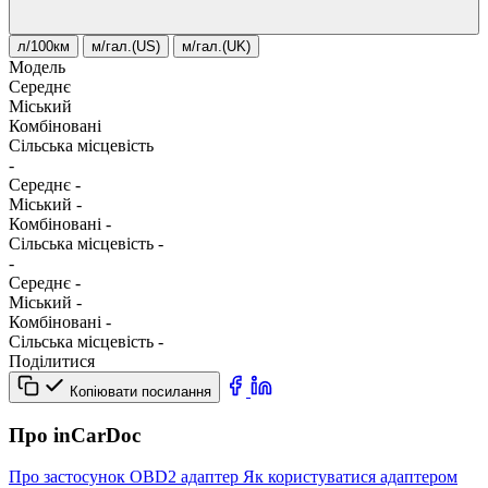
л/100км
м/гал.(US)
м/гал.(UK)
Модель
Середнє
Міський
Комбіновані
Сільська місцевість
-
Середнє
-
Міський
-
Комбіновані
-
Сільська місцевість
-
-
Середнє
-
Міський
-
Комбіновані
-
Сільська місцевість
-
Поділитися
Копіювати посилання
Про inCarDoc
Про застосунок
OBD2 адаптер
Як користуватися адаптером