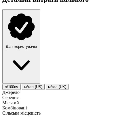
Дані користувачів
л/100км
м/гал.(US)
м/гал.(UK)
Джерело
Середнє
Міський
Комбіновані
Сільська місцевість