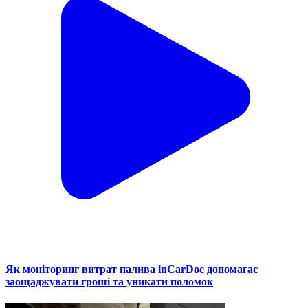
Як моніторинг витрат палива inCarDoc допомагає
заощаджувати гроші та уникати поломок