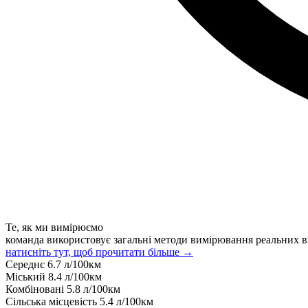
Те, як ми вимірюємо
команда використовує загальні методи вимірювання реальних в
натисніть тут, щоб прочитати більше →
Середнє
6.7
л/100км
Міський
8.4
л/100км
Комбіновані
5.8
л/100км
Сільська місцевість
5.4
л/100км