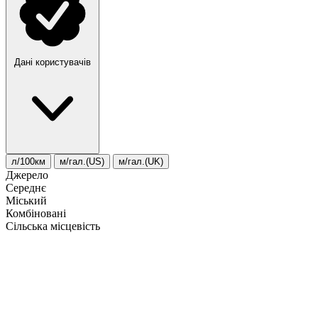
Дані користувачів
л/100км
м/гал.(US)
м/гал.(UK)
Джерело
Середнє
Міський
Комбіновані
Сільська місцевість