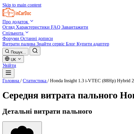
Skip to main content
Про додаток
Огляд
Характеристики
FAQ
Завантажити
Спільнота
Форуми
Останні дописи
Витрати палива
Знайти сервіс
Блог
Купити адаптер
Пошук...
UK
Увійти
Головна
/
Статистика
/
Honda Insight 1.3 i-VTEC (88Hp) Hybrid 
Середня витрата пального
Hon
Детальні витрати пального