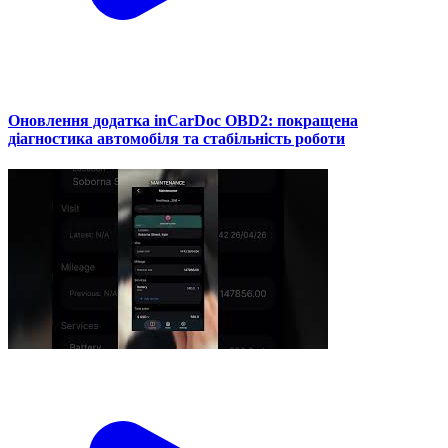
Оновлення додатка inCarDoc OBD2: покращена
діагностика автомобіля та стабільність роботи