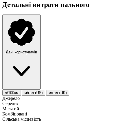
Детальні витрати пального
Дані користувачів
л/100км
м/гал.(US)
м/гал.(UK)
Джерело
Середнє
Міський
Комбіновані
Сільська місцевість