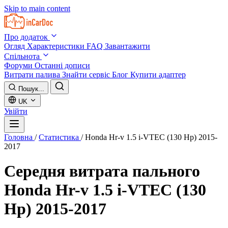
Skip to main content
Про додаток
Огляд
Характеристики
FAQ
Завантажити
Спільнота
Форуми
Останні дописи
Витрати палива
Знайти сервіс
Блог
Купити адаптер
Пошук...
UK
Увійти
Головна
/
Статистика
/
Honda Hr-v 1.5 i-VTEC (130 Hp) 2015-
2017
Середня витрата пального
Honda Hr-v 1.5 i-VTEC (130
Hp) 2015-2017