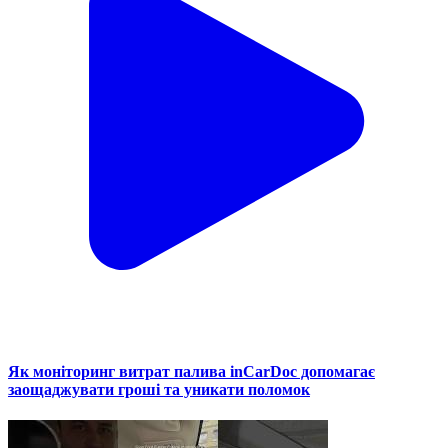
Як моніторинг витрат палива inCarDoc допомагає
заощаджувати гроші та уникати поломок