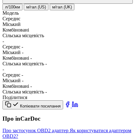
л/100км
м/гал.(US)
м/гал.(UK)
Модель
Середнє
Міський
Комбіновані
Сільська місцевість
-
Середнє
-
Міський
-
Комбіновані
-
Сільська місцевість
-
-
Середнє
-
Міський
-
Комбіновані
-
Сільська місцевість
-
Поділитися
Копіювати посилання
Про inCarDoc
Про застосунок
OBD2 адаптер
Як користуватися адаптером
OBD2?