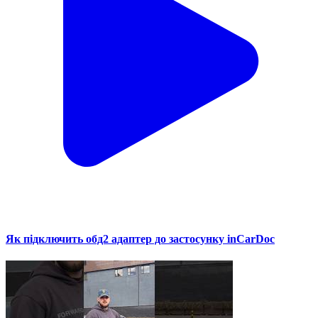
Як підключить обд2 адаптер до застосунку inCarDoc