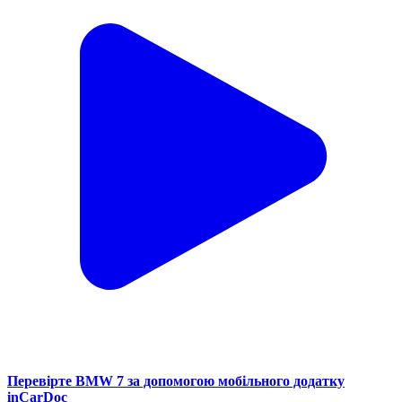
Перевірте BMW 7 за допомогою мобільного додатку
inCarDoc