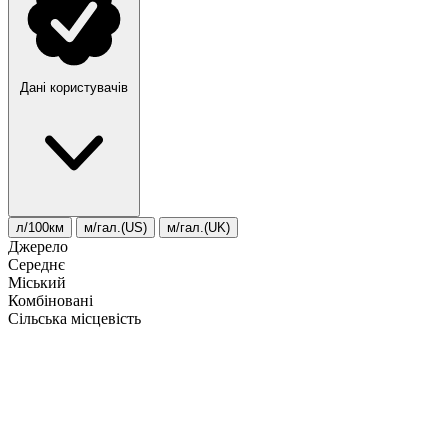
Дані користувачів
л/100км
м/гал.(US)
м/гал.(UK)
Джерело
Середнє
Міський
Комбіновані
Сільська місцевість