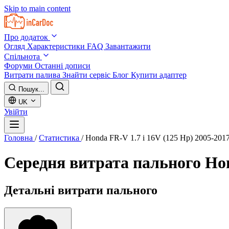
Skip to main content
Про додаток
Огляд
Характеристики
FAQ
Завантажити
Спільнота
Форуми
Останні дописи
Витрати палива
Знайти сервіс
Блог
Купити адаптер
Пошук...
UK
Увійти
Головна
/
Статистика
/
Honda FR-V 1.7 i 16V (125 Hp) 2005-201
Середня витрата пального
Hon
Детальні витрати пального