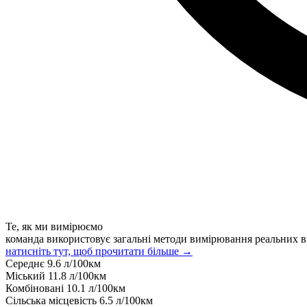
Те, як ми вимірюємо
команда використовує загальні методи вимірювання реальних в
натисніть тут, щоб прочитати більше →
Середнє
9.6
л/100км
Міський
11.8
л/100км
Комбіновані
10.1
л/100км
Сільська місцевість
6.5
л/100км