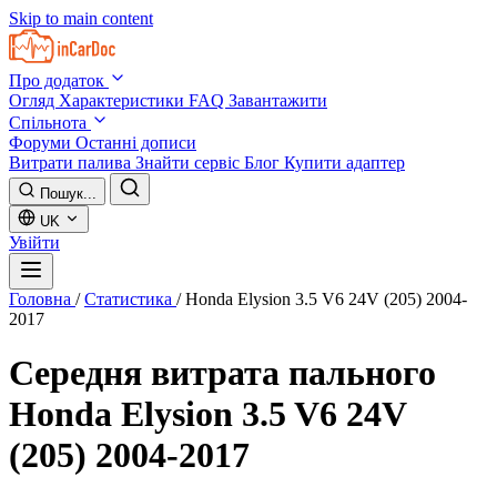
Skip to main content
Про додаток
Огляд
Характеристики
FAQ
Завантажити
Спільнота
Форуми
Останні дописи
Витрати палива
Знайти сервіс
Блог
Купити адаптер
Пошук...
UK
Увійти
Головна
/
Статистика
/
Honda Elysion 3.5 V6 24V (205) 2004-
2017
Середня витрата пального
Honda Elysion 3.5 V6 24V
(205) 2004-2017