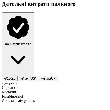
Детальні витрати пального
Дані користувачів
л/100км
м/гал.(US)
м/гал.(UK)
Джерело
Середнє
Міський
Комбіновані
Сільська місцевість