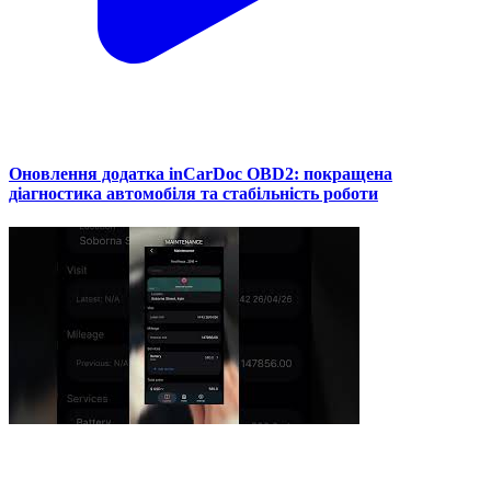
Оновлення додатка inCarDoc OBD2: покращена
діагностика автомобіля та стабільність роботи