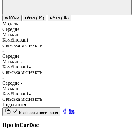
л/100км
м/гал.(US)
м/гал.(UK)
Модель
Середнє
Міський
Комбіновані
Сільська місцевість
-
Середнє
-
Міський
-
Комбіновані
-
Сільська місцевість
-
-
Середнє
-
Міський
-
Комбіновані
-
Сільська місцевість
-
Поділитися
Копіювати посилання
Про inCarDoc