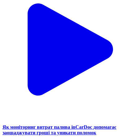
Як моніторинг витрат палива inCarDoc допомагає
заощаджувати гроші та уникати поломок