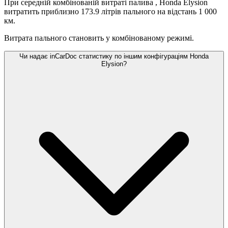
При середній комбінованій витраті палива
, Honda Elysion
витратить приблизно 173.9 літрів пального на відстань 1 000
км.
Витрата пального становить
у комбінованому режимі.
Чи надає inCarDoc статистику по іншим конфігураціям Honda
Elysion?