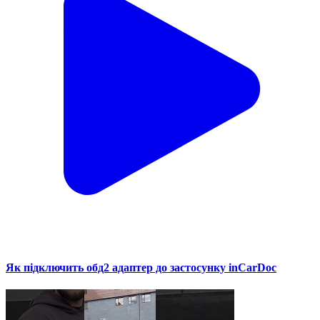
Як підключить обд2 адаптер до застосунку inCarDoc