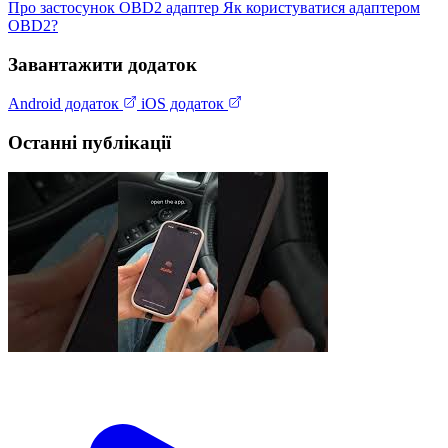
Про застосунок
OBD2 адаптер
Як користуватися адаптером
OBD2?
Завантажити додаток
Android додаток
iOS додаток
Останні публікації