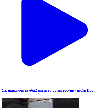
Як підключить обд2 адаптер до застосунку inCarDoc