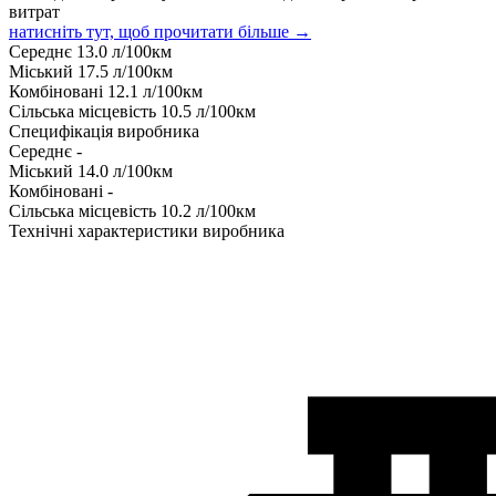
витрат
натисніть тут, щоб прочитати більше →
Середнє
13.0
л/100км
Міський
17.5
л/100км
Комбіновані
12.1
л/100км
Сільська місцевість
10.5
л/100км
Специфікація виробника
Середнє
-
Міський
14.0
л/100км
Комбіновані
-
Сільська місцевість
10.2
л/100км
Технічні характеристики виробника