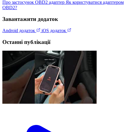
Про застосунок
OBD2 адаптер
Як користуватися адаптером
OBD2?
Завантажити додаток
Android додаток
iOS додаток
Останні публікації