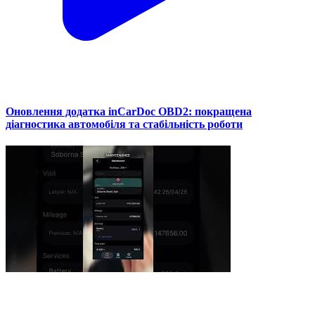
Оновлення додатка inCarDoc OBD2: покращена
діагностика автомобіля та стабільність роботи