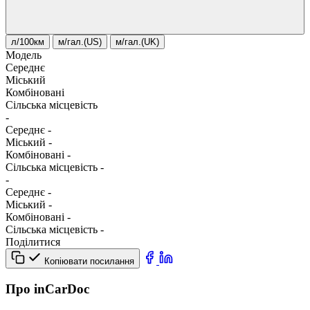
л/100км
м/гал.(US)
м/гал.(UK)
Модель
Середнє
Міський
Комбіновані
Сільська місцевість
-
Середнє
-
Міський
-
Комбіновані
-
Сільська місцевість
-
-
Середнє
-
Міський
-
Комбіновані
-
Сільська місцевість
-
Поділитися
Копіювати посилання
Про inCarDoc