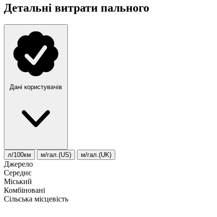
Детальні витрати пального
Дані користувачів
л/100км
м/гал.(US)
м/гал.(UK)
Джерело
Середнє
Міський
Комбіновані
Сільська місцевість