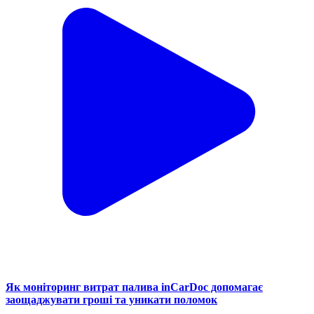
Як моніторинг витрат палива inCarDoc допомагає
заощаджувати гроші та уникати поломок