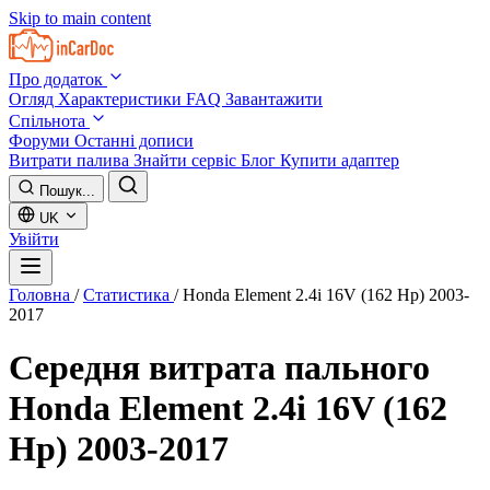
Skip to main content
Про додаток
Огляд
Характеристики
FAQ
Завантажити
Спільнота
Форуми
Останні дописи
Витрати палива
Знайти сервіс
Блог
Купити адаптер
Пошук...
UK
Увійти
Головна
/
Статистика
/
Honda Element 2.4i 16V (162 Hp) 2003-
2017
Середня витрата пального
Honda Element 2.4i 16V (162
Hp) 2003-2017