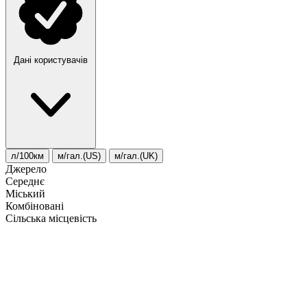
Дані користувачів
л/100км
м/гал.(US)
м/гал.(UK)
Джерело
Середнє
Міський
Комбіновані
Сільська місцевість