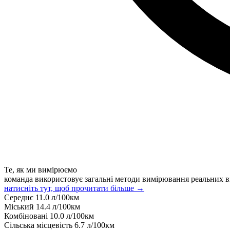
Те, як ми вимірюємо
команда використовує загальні методи вимірювання реальних в
натисніть тут, щоб прочитати більше →
Середнє
11.0
л/100км
Міський
14.4
л/100км
Комбіновані
10.0
л/100км
Сільська місцевість
6.7
л/100км