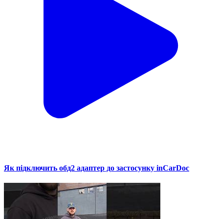
Як підключить обд2 адаптер до застосунку inCarDoc