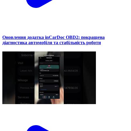
Оновлення додатка inCarDoc OBD2: покращена
діагностика автомобіля та стабільність роботи