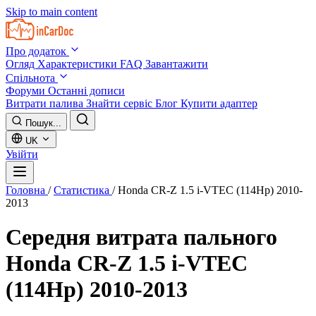
Skip to main content
Про додаток
Огляд
Характеристики
FAQ
Завантажити
Спільнота
Форуми
Останні дописи
Витрати палива
Знайти сервіс
Блог
Купити адаптер
Пошук...
UK
Увійти
Головна
/
Статистика
/
Honda CR-Z 1.5 i-VTEC (114Hp) 2010-
2013
Середня витрата пального
Honda CR-Z 1.5 i-VTEC
(114Hp) 2010-2013