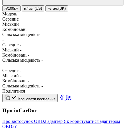
л/100км
м/гал.(US)
м/гал.(UK)
Модель
Середнє
Міський
Комбіновані
Сільська місцевість
-
Середнє
-
Міський
-
Комбіновані
-
Сільська місцевість
-
-
Середнє
-
Міський
-
Комбіновані
-
Сільська місцевість
-
Поділитися
Копіювати посилання
Про inCarDoc
Про застосунок
OBD2 адаптер
Як користуватися адаптером
OBD2?