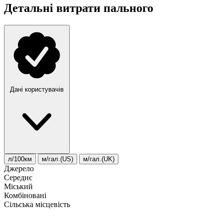
Детальні витрати пального
Дані користувачів
л/100км
м/гал.(US)
м/гал.(UK)
Джерело
Середнє
Міський
Комбіновані
Сільська місцевість