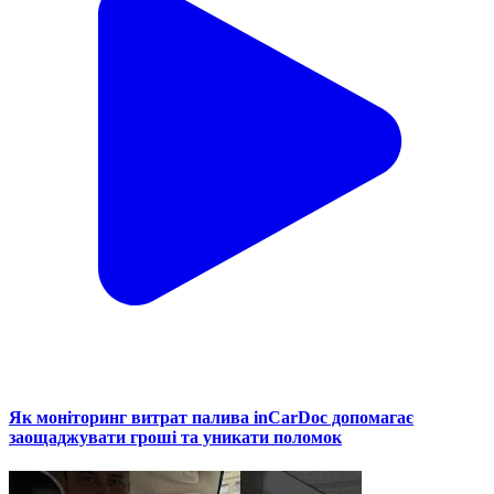
Як моніторинг витрат палива inCarDoc допомагає
заощаджувати гроші та уникати поломок