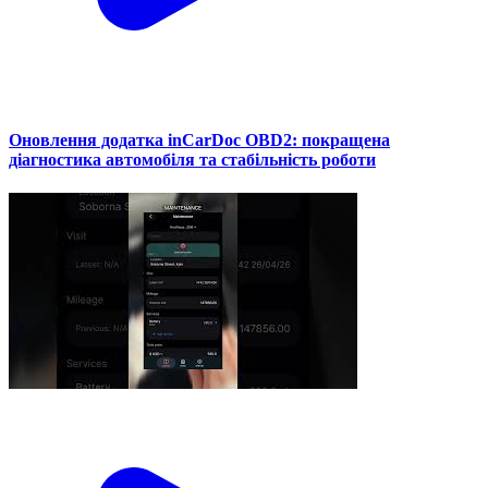
Оновлення додатка inCarDoc OBD2: покращена
діагностика автомобіля та стабільність роботи