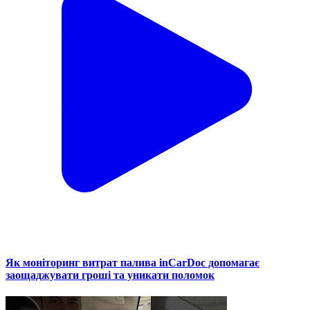
Як моніторинг витрат палива inCarDoc допомагає
заощаджувати гроші та уникати поломок