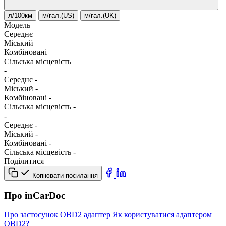
л/100км
м/гал.(US)
м/гал.(UK)
Модель
Середнє
Міський
Комбіновані
Сільська місцевість
-
Середнє
-
Міський
-
Комбіновані
-
Сільська місцевість
-
-
Середнє
-
Міський
-
Комбіновані
-
Сільська місцевість
-
Поділитися
Копіювати посилання
Про inCarDoc
Про застосунок
OBD2 адаптер
Як користуватися адаптером
OBD2?