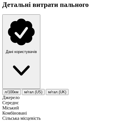
Детальні витрати пального
Дані користувачів
л/100км
м/гал.(US)
м/гал.(UK)
Джерело
Середнє
Міський
Комбіновані
Сільська місцевість