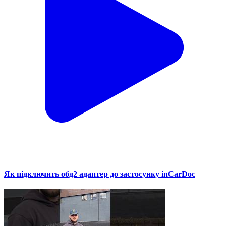
Як підключить обд2 адаптер до застосунку inCarDoc