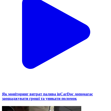
Як моніторинг витрат палива inCarDoc допомагає
заощаджувати гроші та уникати поломок