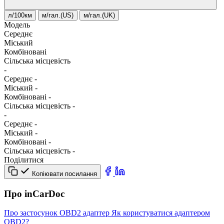
л/100км
м/гал.(US)
м/гал.(UK)
Модель
Середнє
Міський
Комбіновані
Сільська місцевість
-
Середнє
-
Міський
-
Комбіновані
-
Сільська місцевість
-
-
Середнє
-
Міський
-
Комбіновані
-
Сільська місцевість
-
Поділитися
Копіювати посилання
Про inCarDoc
Про застосунок
OBD2 адаптер
Як користуватися адаптером
OBD2?