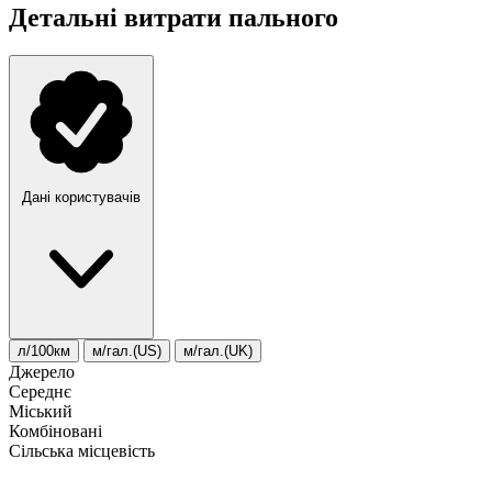
Детальні витрати пального
Дані користувачів
л/100км
м/гал.(US)
м/гал.(UK)
Джерело
Середнє
Міський
Комбіновані
Сільська місцевість