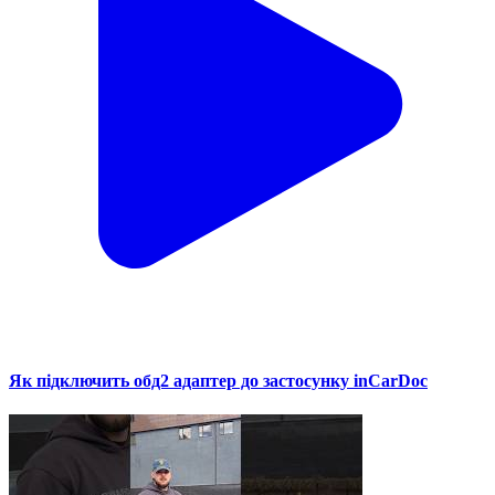
Як підключить обд2 адаптер до застосунку inCarDoc