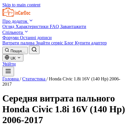
Skip to main content
Про додаток
Огляд
Характеристики
FAQ
Завантажити
Спільнота
Форуми
Останні дописи
Витрати палива
Знайти сервіс
Блог
Купити адаптер
Пошук...
UK
Увійти
Головна
/
Статистика
/
Honda Civic 1.8i 16V (140 Hp) 2006-
2017
Середня витрата пального
Honda Civic 1.8i 16V (140 Hp)
2006-2017