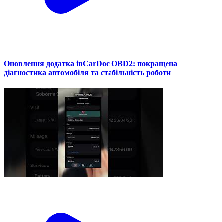
Оновлення додатка inCarDoc OBD2: покращена
діагностика автомобіля та стабільність роботи