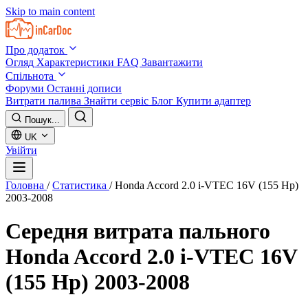
Skip to main content
Про додаток
Огляд
Характеристики
FAQ
Завантажити
Спільнота
Форуми
Останні дописи
Витрати палива
Знайти сервіс
Блог
Купити адаптер
Пошук...
UK
Увійти
Головна
/
Статистика
/
Honda Accord 2.0 i-VTEC 16V (155 Hp)
2003-2008
Середня витрата пального
Honda Accord 2.0 i-VTEC 16V
(155 Hp) 2003-2008