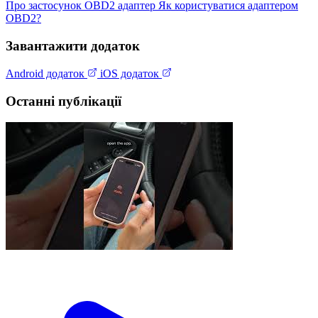
Про застосунок
OBD2 адаптер
Як користуватися адаптером
OBD2?
Завантажити додаток
Android додаток
iOS додаток
Останні публікації