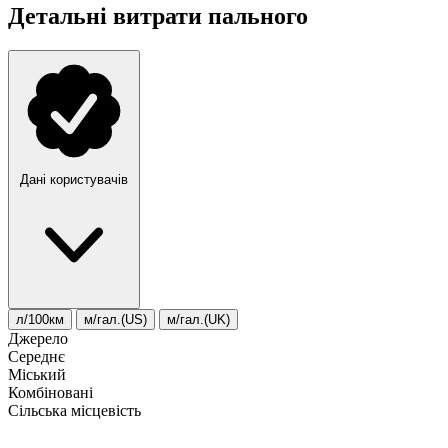
Детальні витрати пального
Дані користувачів
л/100км
м/гал.(US)
м/гал.(UK)
Джерело
Середнє
Міський
Комбіновані
Сільська місцевість