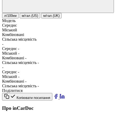
л/100км
м/гал.(US)
м/гал.(UK)
Модель
Середнє
Міський
Комбіновані
Сільська місцевість
-
Середнє
-
Міський
-
Комбіновані
-
Сільська місцевість
-
-
Середнє
-
Міський
-
Комбіновані
-
Сільська місцевість
-
Поділитися
Копіювати посилання
Про inCarDoc