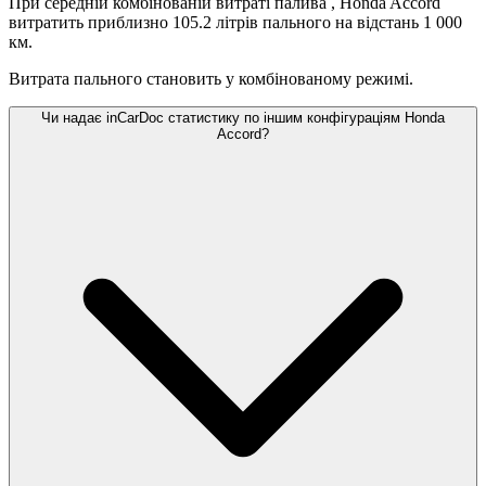
При середній комбінованій витраті палива
, Honda Accord
витратить приблизно 105.2 літрів пального на відстань 1 000
км.
Витрата пального становить
у комбінованому режимі.
Чи надає inCarDoc статистику по іншим конфігураціям Honda
Accord?