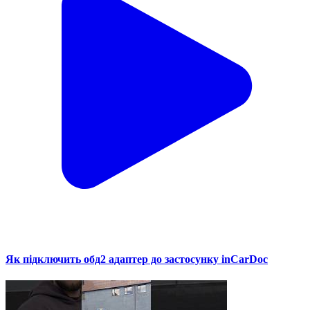
Як підключить обд2 адаптер до застосунку inCarDoc