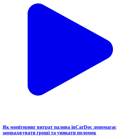
Як моніторинг витрат палива inCarDoc допомагає
заощаджувати гроші та уникати поломок