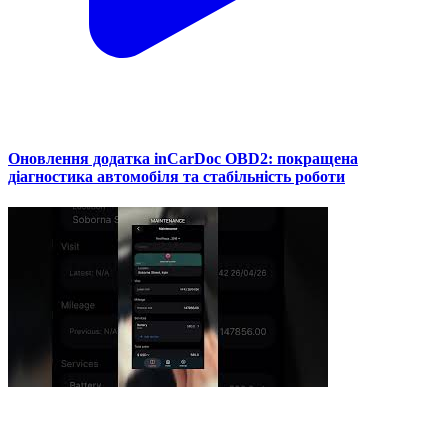
Оновлення додатка inCarDoc OBD2: покращена
діагностика автомобіля та стабільність роботи