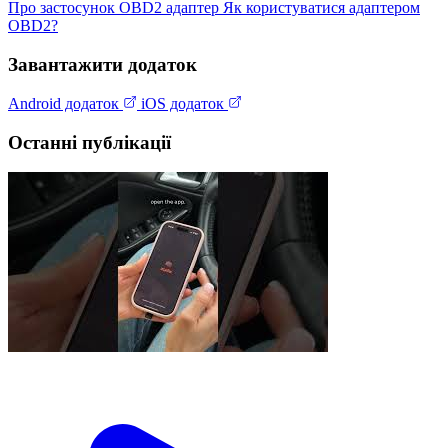
Про застосунок
OBD2 адаптер
Як користуватися адаптером
OBD2?
Завантажити додаток
Android додаток
iOS додаток
Останні публікації