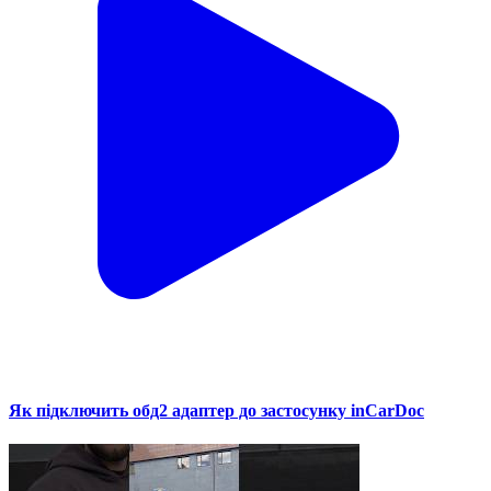
Як підключить обд2 адаптер до застосунку inCarDoc