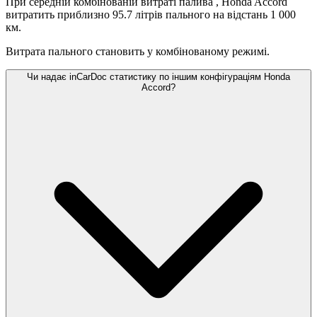
При середній комбінованій витраті палива
, Honda Accord
витратить приблизно 95.7 літрів пального на відстань 1 000
км.
Витрата пального становить
у комбінованому режимі.
Чи надає inCarDoc статистику по іншим конфігураціям Honda
Accord?