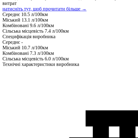
витрат
натисніть тут, щоб прочитати більше →
Середнє
10.5
л/100км
Міський
13.1
л/100км
Комбіновані
9.6
л/100км
Сільська місцевість
7.4
л/100км
Специфікація виробника
Середнє
-
Міський
10.7
л/100км
Комбіновані
7.3
л/100км
Сільська місцевість
6.0
л/100км
Технічні характеристики виробника