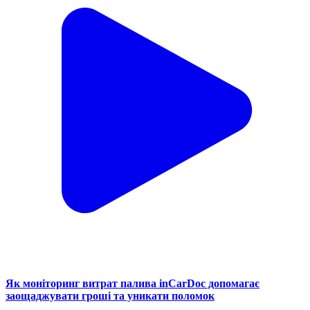
Як моніторинг витрат палива inCarDoc допомагає
заощаджувати гроші та уникати поломок