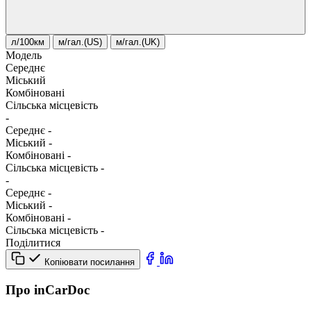
л/100км
м/гал.(US)
м/гал.(UK)
Модель
Середнє
Міський
Комбіновані
Сільська місцевість
-
Середнє
-
Міський
-
Комбіновані
-
Сільська місцевість
-
-
Середнє
-
Міський
-
Комбіновані
-
Сільська місцевість
-
Поділитися
Копіювати посилання
Про inCarDoc