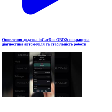
Оновлення додатка inCarDoc OBD2: покращена
діагностика автомобіля та стабільність роботи