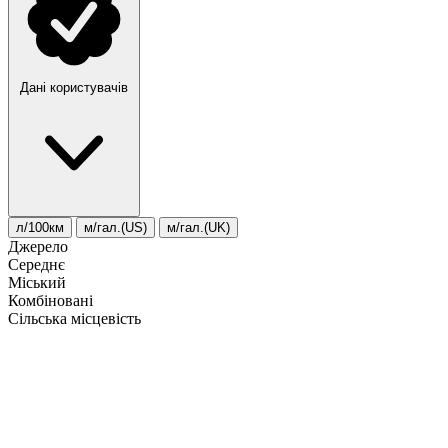
Дані користувачів
л/100км
м/гал.(US)
м/гал.(UK)
Джерело
Середнє
Міський
Комбіновані
Сільська місцевість