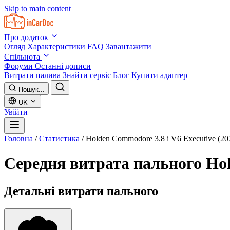
Skip to main content
Про додаток
Огляд
Характеристики
FAQ
Завантажити
Спільнота
Форуми
Останні дописи
Витрати палива
Знайти сервіс
Блог
Купити адаптер
Пошук...
UK
Увійти
Головна
/
Статистика
/
Holden Commodore 3.8 i V6 Executive (20
Середня витрата пального
Hol
Детальні витрати пального