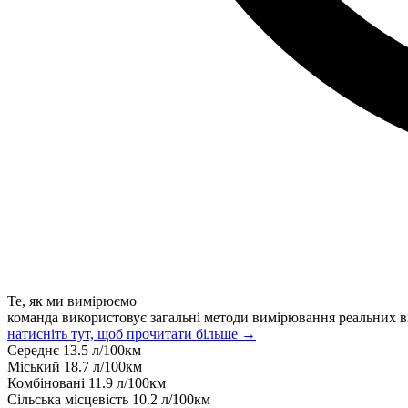
Те, як ми вимірюємо
команда використовує загальні методи вимірювання реальних в
натисніть тут, щоб прочитати більше →
Середнє
13.5
л/100км
Міський
18.7
л/100км
Комбіновані
11.9
л/100км
Сільська місцевість
10.2
л/100км