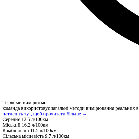
Те, як ми вимірюємо
команда використовує загальні методи вимірювання реальних в
натисніть тут, щоб прочитати більше →
Середнє
12.5
л/100км
Міський
16.2
л/100км
Комбіновані
11.5
л/100км
Сільська місцевість
9.7
л/100км