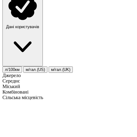
Дані користувачів
л/100км
м/гал.(US)
м/гал.(UK)
Джерело
Середнє
Міський
Комбіновані
Сільська місцевість