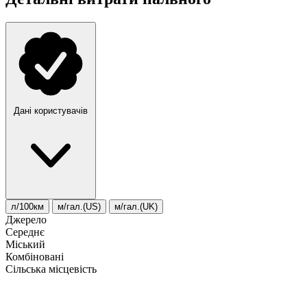
Дані користувачів
л/100км
м/гал.(US)
м/гал.(UK)
Джерело
Середнє
Міський
Комбіновані
Сільська місцевість