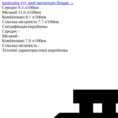
натисніть тут, щоб прочитати більше →
Середнє
9.3
л/100км
Міський
11.6
л/100км
Комбіновані
8.1
л/100км
Сільська місцевість
7.7
л/100км
Специфікація виробника
Середнє
-
Міський
-
Комбіновані
7.0
л/100км
Сільська місцевість
-
Технічні характеристики виробника