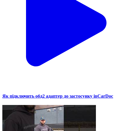
Як підключить обд2 адаптер до застосунку inCarDoc