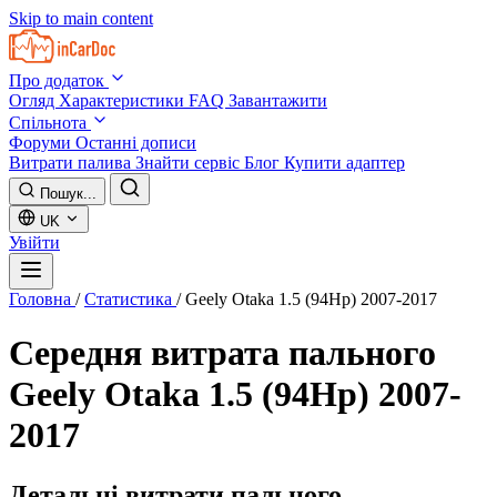
Skip to main content
Про додаток
Огляд
Характеристики
FAQ
Завантажити
Спільнота
Форуми
Останні дописи
Витрати палива
Знайти сервіс
Блог
Купити адаптер
Пошук...
UK
Увійти
Головна
/
Статистика
/
Geely Otaka 1.5 (94Hp) 2007-2017
Середня витрата пального
Geely Otaka 1.5 (94Hp) 2007-
2017
Детальні витрати пального