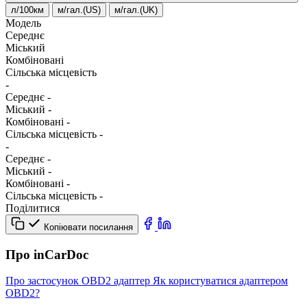
л/100км
м/гал.(US)
м/гал.(UK)
Модель
Середнє
Міський
Комбіновані
Сільська місцевість
-
Середнє
-
Міський
-
Комбіновані
-
Сільська місцевість
-
-
Середнє
-
Міський
-
Комбіновані
-
Сільська місцевість
-
Поділитися
Копіювати посилання
Про inCarDoc
Про застосунок
OBD2 адаптер
Як користуватися адаптером
OBD2?