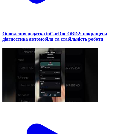
Оновлення додатка inCarDoc OBD2: покращена
діагностика автомобіля та стабільність роботи