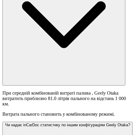
При середній комбінованій витраті палива
, Geely Otaka
витратить приблизно 81.0 літрів пального на відстань 1 000
км.
Витрата пального становить
у комбінованому режимі.
Чи надає inCarDoc статистику по іншим конфігураціям Geely Otaka?