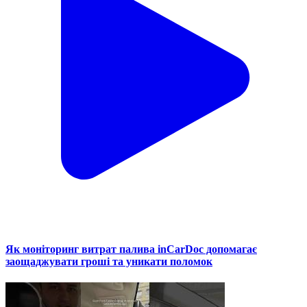
Як моніторинг витрат палива inCarDoc допомагає
заощаджувати гроші та уникати поломок