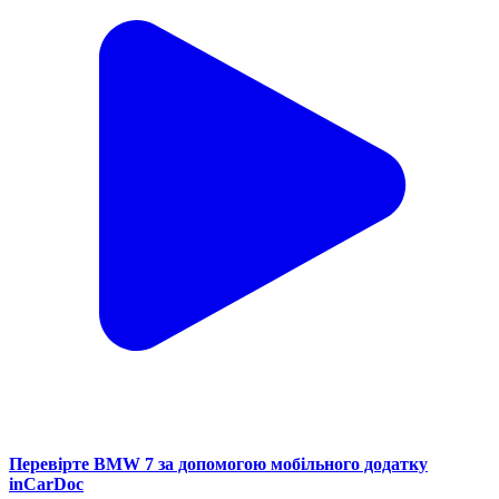
Перевірте BMW 7 за допомогою мобільного додатку
inCarDoc