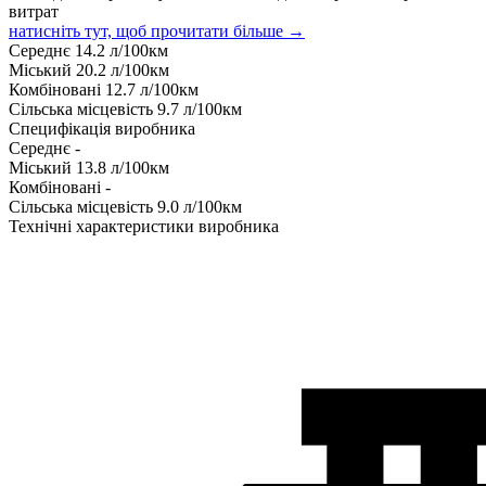
витрат
натисніть тут, щоб прочитати більше →
Середнє
14.2
л/100км
Міський
20.2
л/100км
Комбіновані
12.7
л/100км
Сільська місцевість
9.7
л/100км
Специфікація виробника
Середнє
-
Міський
13.8
л/100км
Комбіновані
-
Сільська місцевість
9.0
л/100км
Технічні характеристики виробника