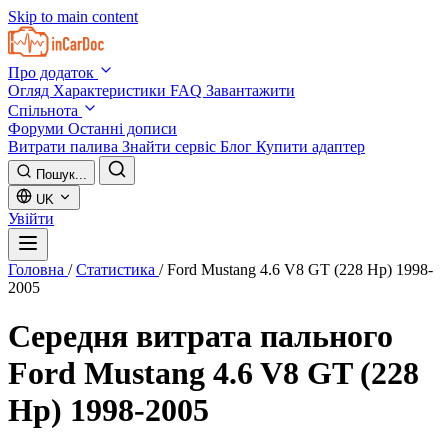
Skip to main content
Про додаток
Огляд
Характеристики
FAQ
Завантажити
Спільнота
Форуми
Останні дописи
Витрати палива
Знайти сервіс
Блог
Купити адаптер
Пошук...
UK
Увійти
Головна
/
Статистика
/
Ford Mustang 4.6 V8 GT (228 Hp) 1998-
2005
Середня витрата пального
Ford Mustang 4.6 V8 GT (228
Hp) 1998-2005