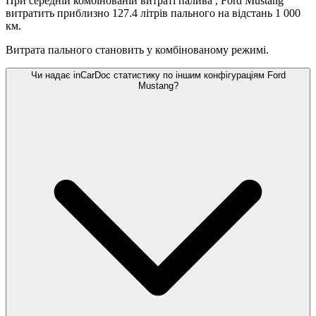
При середній комбінованій витраті палива
, Ford Mustang
витратить приблизно 127.4 літрів пального на відстань 1 000
км.
Витрата пального становить
у комбінованому режимі.
Чи надає inCarDoc статистику по іншим конфігураціям Ford
Mustang?