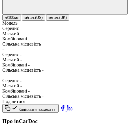
л/100км
м/гал.(US)
м/гал.(UK)
Модель
Середнє
Міський
Комбіновані
Сільська місцевість
-
Середнє
-
Міський
-
Комбіновані
-
Сільська місцевість
-
-
Середнє
-
Міський
-
Комбіновані
-
Сільська місцевість
-
Поділитися
Копіювати посилання
Про inCarDoc