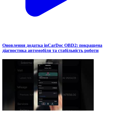
Оновлення додатка inCarDoc OBD2: покращена
діагностика автомобіля та стабільність роботи