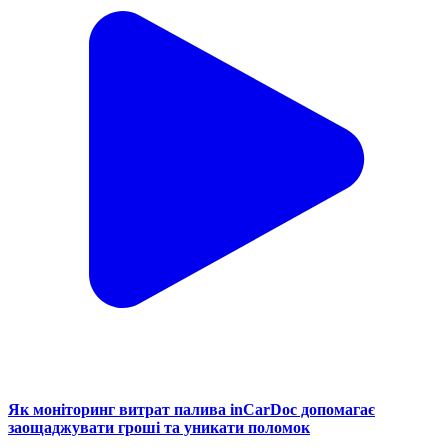
Як моніторинг витрат палива inCarDoc допомагає
заощаджувати гроші та уникати поломок