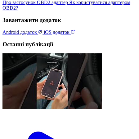
Про застосунок
OBD2 адаптер
Як користуватися адаптером
OBD2?
Завантажити додаток
Android додаток
iOS додаток
Останні публікації