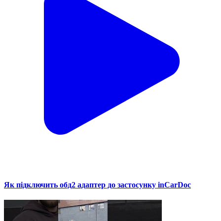
Як підключить обд2 адаптер до застосунку inCarDoc