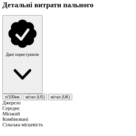
Детальні витрати пального
Дані користувачів
л/100км
м/гал.(US)
м/гал.(UK)
Джерело
Середнє
Міський
Комбіновані
Сільська місцевість