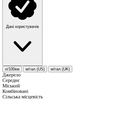
Дані користувачів
л/100км
м/гал.(US)
м/гал.(UK)
Джерело
Середнє
Міський
Комбіновані
Сільська місцевість