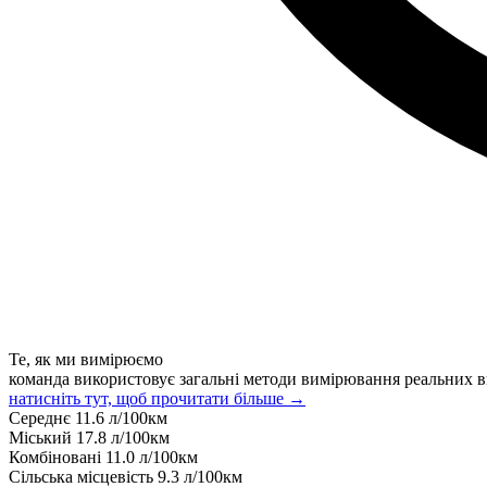
Те, як ми вимірюємо
команда використовує загальні методи вимірювання реальних в
натисніть тут, щоб прочитати більше →
Середнє
11.6
л/100км
Міський
17.8
л/100км
Комбіновані
11.0
л/100км
Сільська місцевість
9.3
л/100км