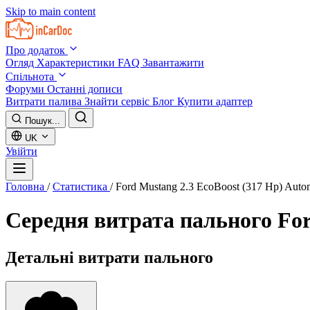
Skip to main content
Про додаток
Огляд
Характеристики
FAQ
Завантажити
Спільнота
Форуми
Останні дописи
Витрати палива
Знайти сервіс
Блог
Купити адаптер
Пошук...
UK
Увійти
Головна
/
Статистика
/
Ford Mustang 2.3 EcoBoost (317 Hp) Auto
Середня витрата пального
For
Детальні витрати пального