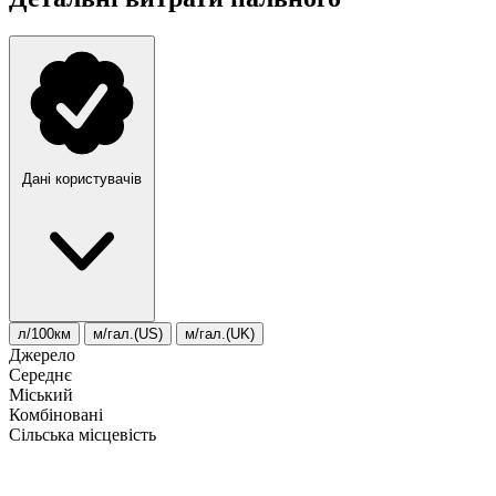
Дані користувачів
л/100км
м/гал.(US)
м/гал.(UK)
Джерело
Середнє
Міський
Комбіновані
Сільська місцевість