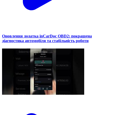
Оновлення додатка inCarDoc OBD2: покращена
діагностика автомобіля та стабільність роботи