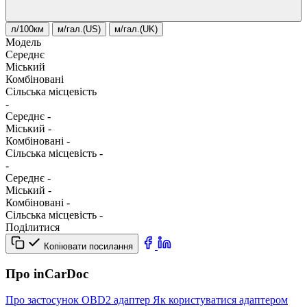
л/100км
м/гал.(US)
м/гал.(UK)
Модель
Середнє
Міський
Комбіновані
Сільська місцевість
-
Середнє
-
Міський
-
Комбіновані
-
Сільська місцевість
-
-
Середнє
-
Міський
-
Комбіновані
-
Сільська місцевість
-
Поділитися
Копіювати посилання
Про inCarDoc
Про застосунок
OBD2 адаптер
Як користуватися адаптером