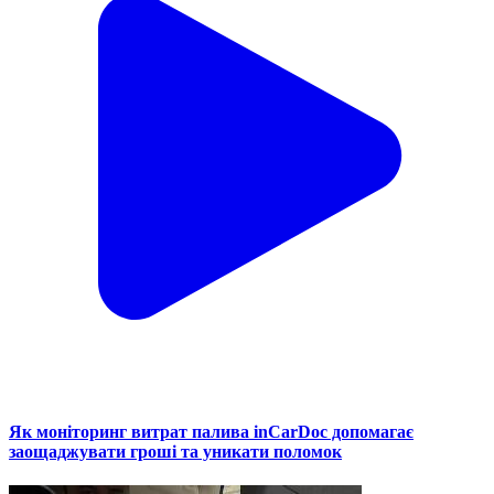
Як моніторинг витрат палива inCarDoc допомагає
заощаджувати гроші та уникати поломок