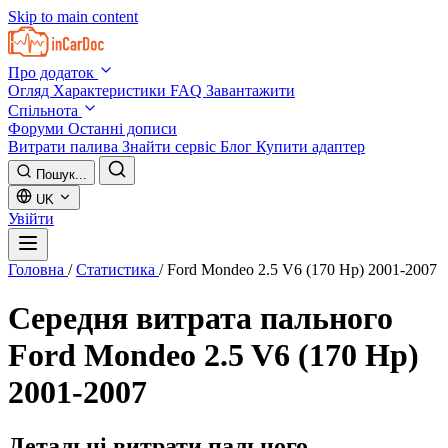
Skip to main content
Про додаток
Огляд
Характеристики
FAQ
Завантажити
Спільнота
Форуми
Останні дописи
Витрати палива
Знайти сервіс
Блог
Купити адаптер
Пошук...
UK
Увійти
Головна
/
Статистика
/
Ford Mondeo 2.5 V6 (170 Hp) 2001-2007
Середня витрата пального
Ford Mondeo 2.5 V6 (170 Hp)
2001-2007
Детальні витрати пального