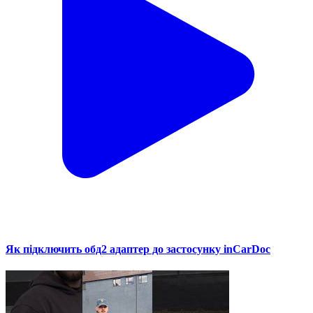
Як підключить обд2 адаптер до застосунку inCarDoc