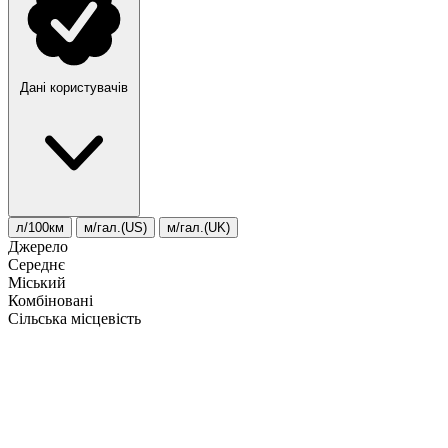
Дані користувачів
л/100км
м/гал.(US)
м/гал.(UK)
Джерело
Середнє
Міський
Комбіновані
Сільська місцевість