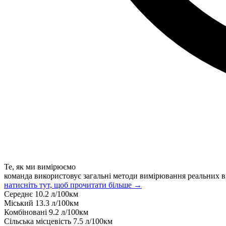
Те, як ми вимірюємо
команда використовує загальні методи вимірювання реальних в
натисніть тут, щоб прочитати більше →
Середнє
10.2
л/100км
Міський
13.3
л/100км
Комбіновані
9.2
л/100км
Сільська місцевість
7.5
л/100км