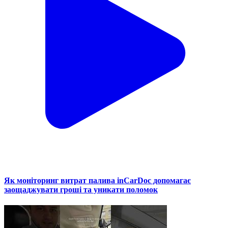
Як моніторинг витрат палива inCarDoc допомагає
заощаджувати гроші та уникати поломок