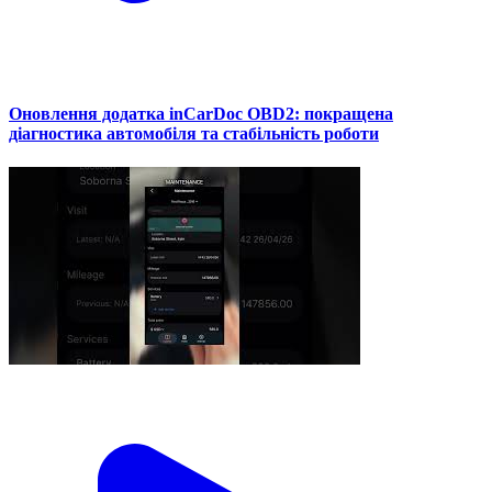
Оновлення додатка inCarDoc OBD2: покращена
діагностика автомобіля та стабільність роботи