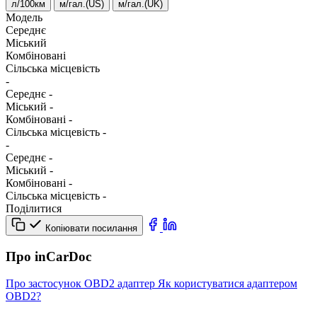
л/100км
м/гал.(US)
м/гал.(UK)
Модель
Середнє
Міський
Комбіновані
Сільська місцевість
-
Середнє
-
Міський
-
Комбіновані
-
Сільська місцевість
-
-
Середнє
-
Міський
-
Комбіновані
-
Сільська місцевість
-
Поділитися
Копіювати посилання
Про inCarDoc
Про застосунок
OBD2 адаптер
Як користуватися адаптером
OBD2?