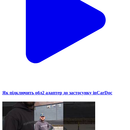
Як підключить обд2 адаптер до застосунку inCarDoc