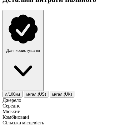
Дані користувачів
л/100км
м/гал.(US)
м/гал.(UK)
Джерело
Середнє
Міський
Комбіновані
Сільська місцевість