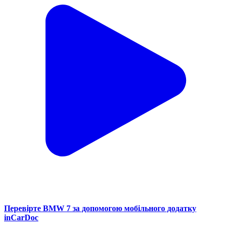
Перевірте BMW 7 за допомогою мобільного додатку
inCarDoc