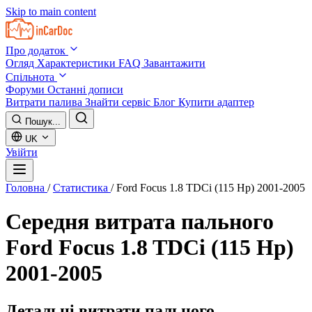
Skip to main content
Про додаток
Огляд
Характеристики
FAQ
Завантажити
Спільнота
Форуми
Останні дописи
Витрати палива
Знайти сервіс
Блог
Купити адаптер
Пошук...
UK
Увійти
Головна
/
Статистика
/
Ford Focus 1.8 TDCi (115 Hp) 2001-2005
Середня витрата пального
Ford Focus 1.8 TDCi (115 Hp)
2001-2005
Детальні витрати пального