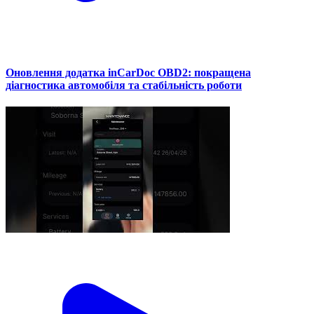
Оновлення додатка inCarDoc OBD2: покращена
діагностика автомобіля та стабільність роботи