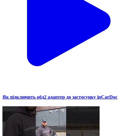
Як підключить обд2 адаптер до застосунку inCarDoc