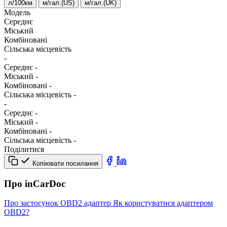
л/100км
м/гал.(US)
м/гал.(UK)
Модель
Середнє
Міський
Комбіновані
Сільська місцевість
-
Середнє
-
Міський
-
Комбіновані
-
Сільська місцевість
-
-
Середнє
-
Міський
-
Комбіновані
-
Сільська місцевість
-
Поділитися
Копіювати посилання
Про inCarDoc
Про застосунок
OBD2 адаптер
Як користуватися адаптером
OBD2?