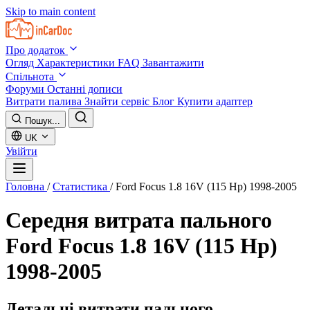
Skip to main content
Про додаток
Огляд
Характеристики
FAQ
Завантажити
Спільнота
Форуми
Останні дописи
Витрати палива
Знайти сервіс
Блог
Купити адаптер
Пошук...
UK
Увійти
Головна
/
Статистика
/
Ford Focus 1.8 16V (115 Hp) 1998-2005
Середня витрата пального
Ford Focus 1.8 16V (115 Hp)
1998-2005
Детальні витрати пального