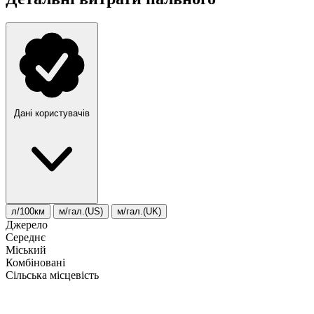
Дані користувачів
л/100км
м/гал.(US)
м/гал.(UK)
Джерело
Середнє
Міський
Комбіновані
Сільська місцевість