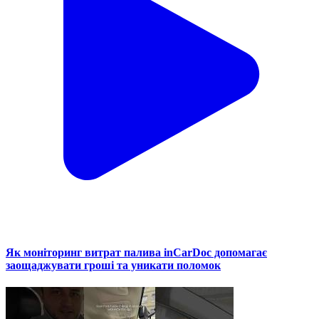
Як моніторинг витрат палива inCarDoc допомагає
заощаджувати гроші та уникати поломок