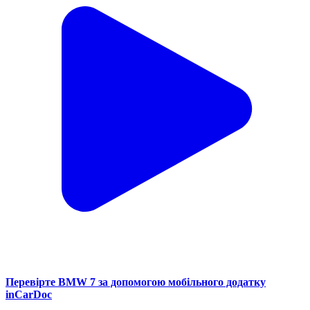
Перевірте BMW 7 за допомогою мобільного додатку
inCarDoc