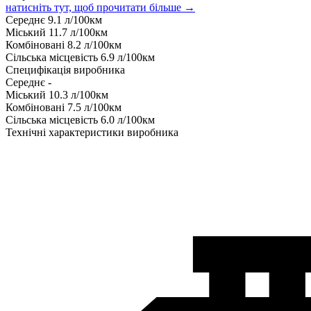
натисніть тут, щоб прочитати більше →
Середнє
9.1
л/100км
Міський
11.7
л/100км
Комбіновані
8.2
л/100км
Сільська місцевість
6.9
л/100км
Специфікація виробника
Середнє
-
Міський
10.3
л/100км
Комбіновані
7.5
л/100км
Сільська місцевість
6.0
л/100км
Технічні характеристики виробника