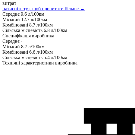
витрат
натисніть тут, щоб прочитати більше →
Середнє
9.6
л/100км
Міський
12.7
л/100км
Комбіновані
8.7
л/100км
Сільська місцевість
6.8
л/100км
Специфікація виробника
Середнє
-
Міський
8.7
л/100км
Комбіновані
6.6
л/100км
Сільська місцевість
5.4
л/100км
Технічні характеристики виробника