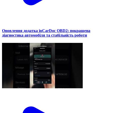
Оновлення додатка inCarDoc OBD2: покращена
діагностика автомобіля та стабільність роботи