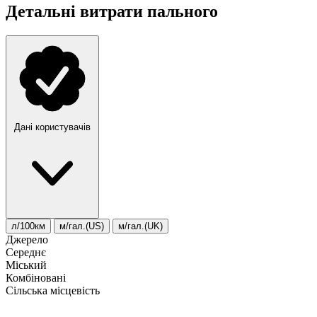
Детальні витрати пального
Дані користувачів
л/100км
м/гал.(US)
м/гал.(UK)
Джерело
Середнє
Міський
Комбіновані
Сільська місцевість