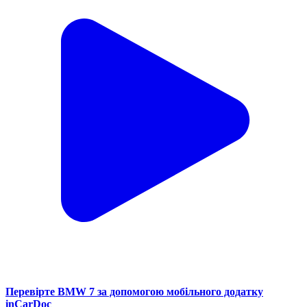
Перевірте BMW 7 за допомогою мобільного додатку
inCarDoc