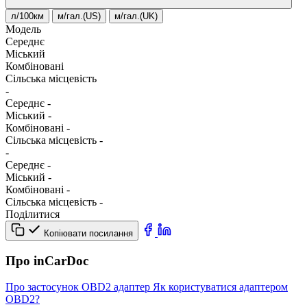
л/100км
м/гал.(US)
м/гал.(UK)
Модель
Середнє
Міський
Комбіновані
Сільська місцевість
-
Середнє
-
Міський
-
Комбіновані
-
Сільська місцевість
-
-
Середнє
-
Міський
-
Комбіновані
-
Сільська місцевість
-
Поділитися
Копіювати посилання
Про inCarDoc
Про застосунок
OBD2 адаптер
Як користуватися адаптером
OBD2?