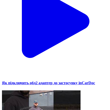
Як підключить обд2 адаптер до застосунку inCarDoc