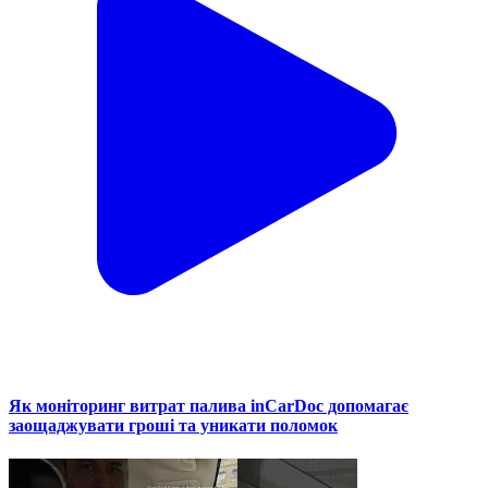
Як моніторинг витрат палива inCarDoc допомагає
заощаджувати гроші та уникати поломок