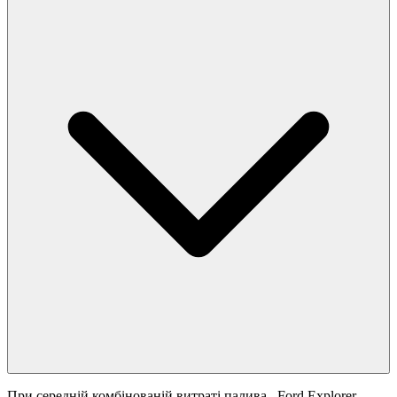
При середній комбінованій витраті палива
, Ford Explorer