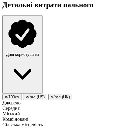
Детальні витрати пального
Дані користувачів
л/100км
м/гал.(US)
м/гал.(UK)
Джерело
Середнє
Міський
Комбіновані
Сільська місцевість