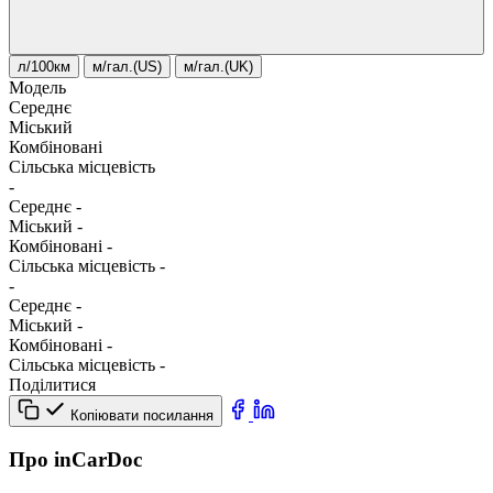
л/100км
м/гал.(US)
м/гал.(UK)
Модель
Середнє
Міський
Комбіновані
Сільська місцевість
-
Середнє
-
Міський
-
Комбіновані
-
Сільська місцевість
-
-
Середнє
-
Міський
-
Комбіновані
-
Сільська місцевість
-
Поділитися
Копіювати посилання
Про inCarDoc