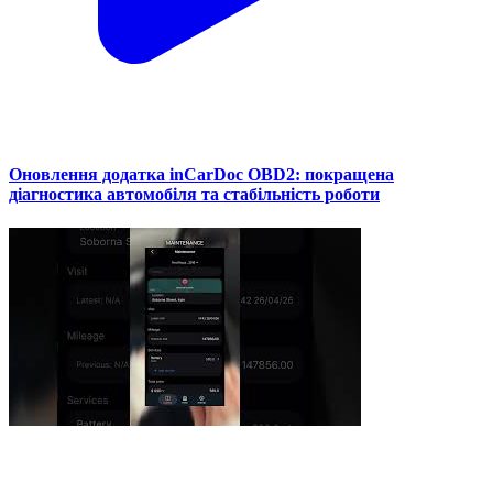
Оновлення додатка inCarDoc OBD2: покращена
діагностика автомобіля та стабільність роботи