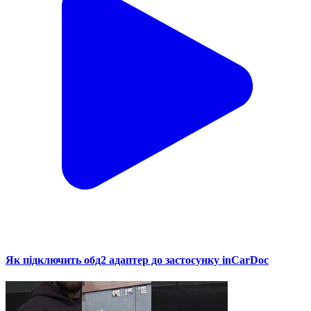
Як підключить обд2 адаптер до застосунку inCarDoc