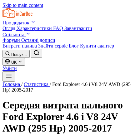
Skip to main content
Про додаток
Огляд
Характеристики
FAQ
Завантажити
Спільнота
Форуми
Останні дописи
Витрати палива
Знайти сервіс
Блог
Купити адаптер
Пошук...
UK
Увійти
Головна
/
Статистика
/
Ford Explorer 4.6 i V8 24V AWD (295
Hp) 2005-2017
Середня витрата пального
Ford Explorer 4.6 i V8 24V
AWD (295 Hp) 2005-2017