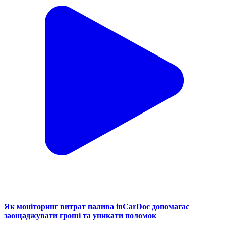
Як моніторинг витрат палива inCarDoc допомагає
заощаджувати гроші та уникати поломок