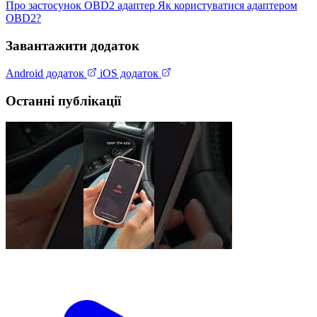
Про застосунок
OBD2 адаптер
Як користуватися адаптером
OBD2?
Завантажити додаток
Android додаток
iOS додаток
Останні публікації