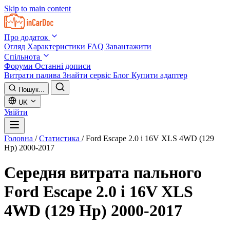
Skip to main content
Про додаток
Огляд
Характеристики
FAQ
Завантажити
Спільнота
Форуми
Останні дописи
Витрати палива
Знайти сервіс
Блог
Купити адаптер
Пошук...
UK
Увійти
Головна
/
Статистика
/
Ford Escape 2.0 i 16V XLS 4WD (129
Hp) 2000-2017
Середня витрата пального
Ford Escape 2.0 i 16V XLS
4WD (129 Hp) 2000-2017