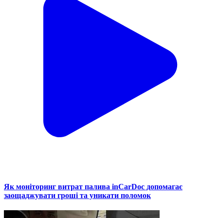
Як моніторинг витрат палива inCarDoc допомагає
заощаджувати гроші та уникати поломок