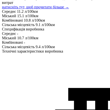
витрат
натисніть тут, щоб прочитати більше →
Середнє
11.2
л/100км
Міський
15.1
л/100км
Комбіновані
10.8
л/100км
Сільська місцевість
9.1
л/100км
Специфікація виробника
Середнє
-
Міський
10.7
л/100км
Комбіновані
-
Сільська місцевість
9.4
л/100км
Технічні характеристики виробника