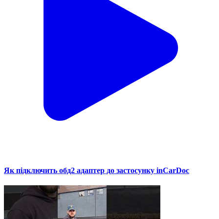
Як підключить обд2 адаптер до застосунку inCarDoc