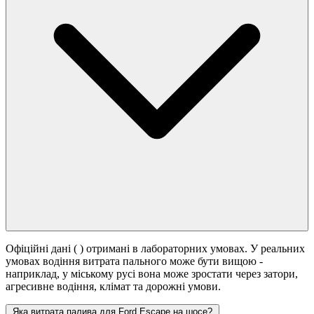
Офіційні дані (
) отримані в лабораторних умовах. У реальних
умовах водіння витрата пального може бути вищою -
наприклад, у міському русі вона може зростати
через затори,
агресивне водіння, клімат та дорожні умови.
Яка витрата палива для Ford Escape на шосе?