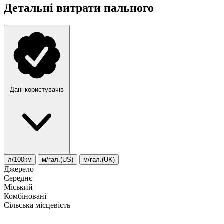
Детальні витрати пального
Дані користувачів
л/100км
м/гал.(US)
м/гал.(UK)
Джерело
Середнє
Міський
Комбіновані
Сільська місцевість