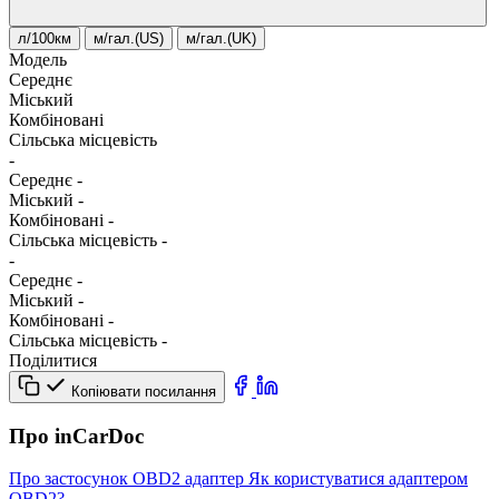
л/100км
м/гал.(US)
м/гал.(UK)
Модель
Середнє
Міський
Комбіновані
Сільська місцевість
-
Середнє
-
Міський
-
Комбіновані
-
Сільська місцевість
-
-
Середнє
-
Міський
-
Комбіновані
-
Сільська місцевість
-
Поділитися
Копіювати посилання
Про inCarDoc
Про застосунок
OBD2 адаптер
Як користуватися адаптером
OBD2?