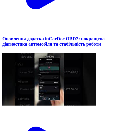
Оновлення додатка inCarDoc OBD2: покращена
діагностика автомобіля та стабільність роботи