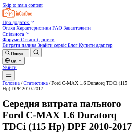
Skip to main content
Про додаток
Огляд
Характеристики
FAQ
Завантажити
Спільнота
Форуми
Останні дописи
Витрати палива
Знайти сервіс
Блог
Купити адаптер
Пошук...
UK
Увійти
Головна
/
Статистика
/
Ford C-MAX 1.6 Duratorq TDCi (115
Hp) DPF 2010-2017
Середня витрата пального
Ford C-MAX 1.6 Duratorq
TDCi (115 Hp) DPF 2010-2017