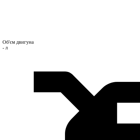
Об'єм двигуна
- л