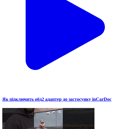
Як підключить обд2 адаптер до застосунку inCarDoc