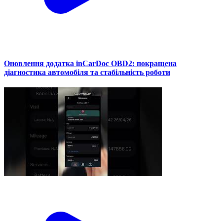
Оновлення додатка inCarDoc OBD2: покращена
діагностика автомобіля та стабільність роботи