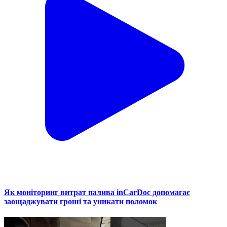
Як моніторинг витрат палива inCarDoc допомагає
заощаджувати гроші та уникати поломок