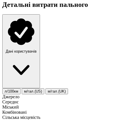
Детальні витрати пального
Дані користувачів
л/100км
м/гал.(US)
м/гал.(UK)
Джерело
Середнє
Міський
Комбіновані
Сільська місцевість