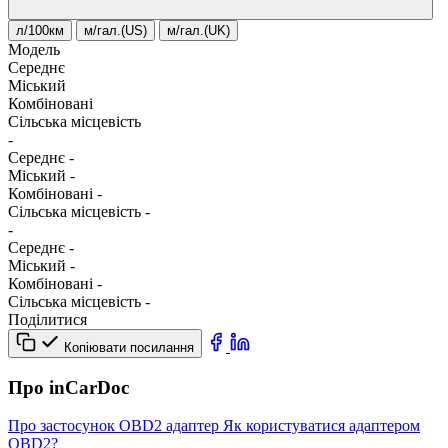
л/100км
м/гал.(US)
м/гал.(UK)
Модель
Середнє
Міський
Комбіновані
Сільська місцевість
-
Середнє
-
Міський
-
Комбіновані
-
Сільська місцевість
-
-
Середнє
-
Міський
-
Комбіновані
-
Сільська місцевість
-
Поділитися
Копіювати посилання
Про inCarDoc
Про застосунок
OBD2 адаптер
Як користуватися адаптером
OBD2?