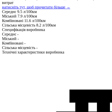
витрат
натисніть тут, щоб прочитати більше →
Середнє
9.5
л/100км
Міський
7.9
л/100км
Комбіновані
11.6
л/100км
Сільська місцевість
8.2
л/100км
Специфікація виробника
Середнє
-
Міський
-
Комбіновані
-
Сільська місцевість
-
Технічні характеристики виробника