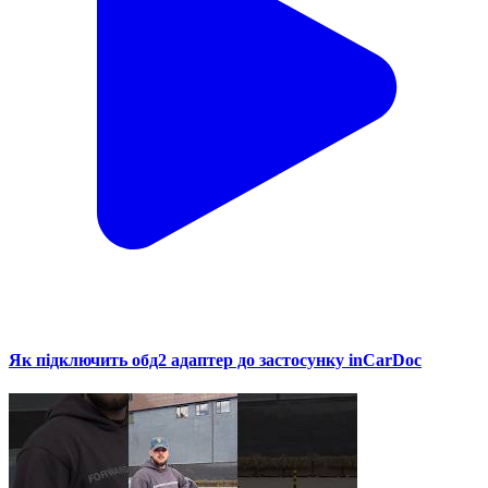
Як підключить обд2 адаптер до застосунку inCarDoc