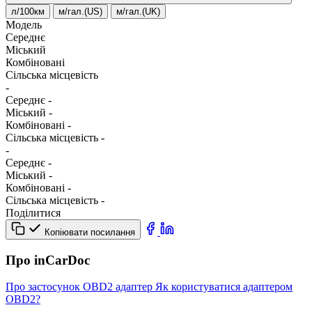
л/100км
м/гал.(US)
м/гал.(UK)
Модель
Середнє
Міський
Комбіновані
Сільська місцевість
-
Середнє
-
Міський
-
Комбіновані
-
Сільська місцевість
-
-
Середнє
-
Міський
-
Комбіновані
-
Сільська місцевість
-
Поділитися
Копіювати посилання
Про inCarDoc
Про застосунок
OBD2 адаптер
Як користуватися адаптером
OBD2?