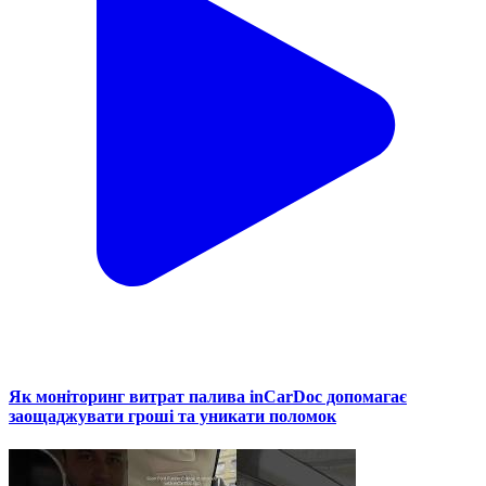
Як моніторинг витрат палива inCarDoc допомагає
заощаджувати гроші та уникати поломок