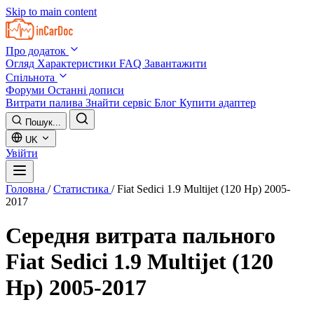
Skip to main content
Про додаток
Огляд
Характеристики
FAQ
Завантажити
Спільнота
Форуми
Останні дописи
Витрати палива
Знайти сервіс
Блог
Купити адаптер
Пошук...
UK
Увійти
Головна
/
Статистика
/
Fiat Sedici 1.9 Multijet (120 Hp) 2005-
2017
Середня витрата пального
Fiat Sedici 1.9 Multijet (120
Hp) 2005-2017