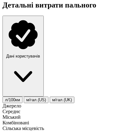
Детальні витрати пального
Дані користувачів
л/100км
м/гал.(US)
м/гал.(UK)
Джерело
Середнє
Міський
Комбіновані
Сільська місцевість