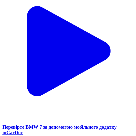
Перевірте BMW 7 за допомогою мобільного додатку
inCarDoc