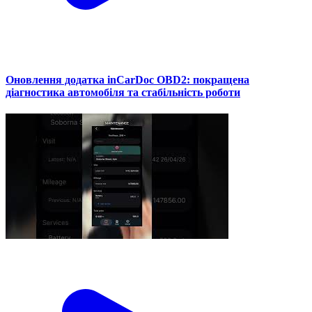
Оновлення додатка inCarDoc OBD2: покращена
діагностика автомобіля та стабільність роботи