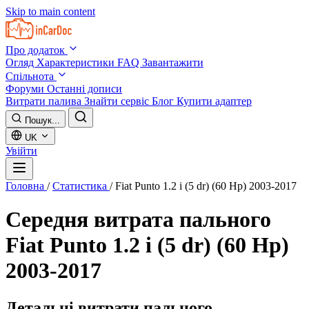
Skip to main content
Про додаток
Огляд
Характеристики
FAQ
Завантажити
Спільнота
Форуми
Останні дописи
Витрати палива
Знайти сервіс
Блог
Купити адаптер
Пошук...
UK
Увійти
Головна
/
Статистика
/
Fiat Punto 1.2 i (5 dr) (60 Hp) 2003-2017
Середня витрата пального
Fiat Punto 1.2 i (5 dr) (60 Hp)
2003-2017
Детальні витрати пального