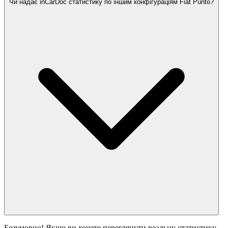
Чи надає inCarDoc статистику по іншим конфігураціям Fiat Punto?
Безумовно! Якщо ви хочете переглянути реальну статистику