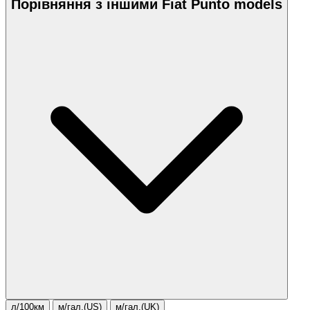
Порівняння з іншими Fiat Punto models
л/100км
м/гал.(US)
м/гал.(UK)