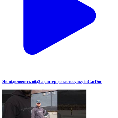
Як підключить обд2 адаптер до застосунку inCarDoc