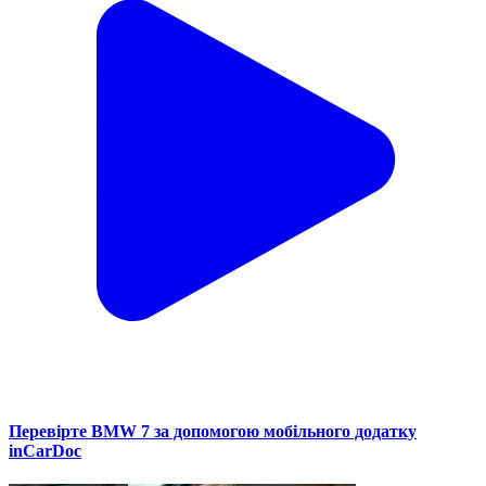
Перевірте BMW 7 за допомогою мобільного додатку
inCarDoc