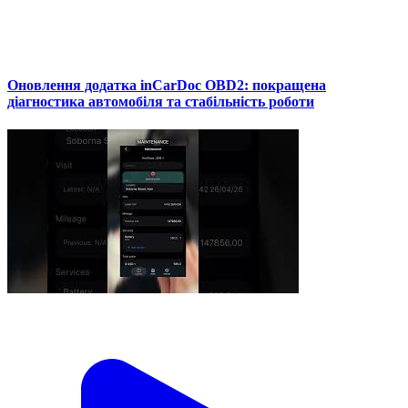
Оновлення додатка inCarDoc OBD2: покращена
діагностика автомобіля та стабільність роботи