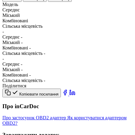
Модель
Середнє
Міський
Комбіновані
Сільська місцевість
-
Середнє
-
Міський
-
Комбіновані
-
Сільська місцевість
-
-
Середнє
-
Міський
-
Комбіновані
-
Сільська місцевість
-
Поділитися
Копіювати посилання
Про inCarDoc
Про застосунок
OBD2 адаптер
Як користуватися адаптером
OBD2?
Завантажити додаток