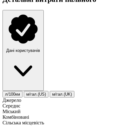
Дані користувачів
л/100км
м/гал.(US)
м/гал.(UK)
Джерело
Середнє
Міський
Комбіновані
Сільська місцевість