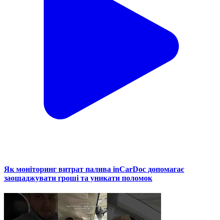
Як моніторинг витрат палива inCarDoc допомагає
заощаджувати гроші та уникати поломок