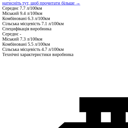
натисніть тут, щоб прочитати більше →
Середнє
7.7
л/100км
Міський
9.4
л/100км
Комбіновані
6.3
л/100км
Сільська місцевість
7.1
л/100км
Специфікація виробника
Середнє
-
Міський
7.3
л/100км
Комбіновані
5.5
л/100км
Сільська місцевість
4.7
л/100км
Технічні характеристики виробника