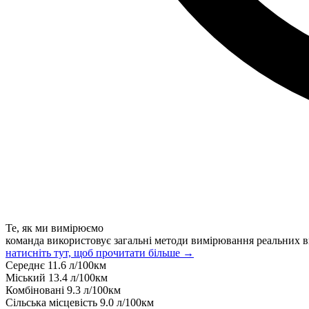
Те, як ми вимірюємо
команда використовує загальні методи вимірювання реальних в
натисніть тут, щоб прочитати більше →
Середнє
11.6
л/100км
Міський
13.4
л/100км
Комбіновані
9.3
л/100км
Сільська місцевість
9.0
л/100км