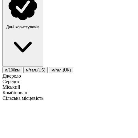
Дані користувачів
л/100км
м/гал.(US)
м/гал.(UK)
Джерело
Середнє
Міський
Комбіновані
Сільська місцевість