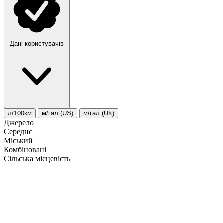
Дані користувачів
л/100км
м/гал.(US)
м/гал.(UK)
Джерело
Середнє
Міський
Комбіновані
Сільська місцевість