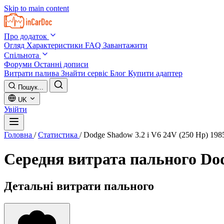
Skip to main content
Про додаток
Огляд
Характеристики
FAQ
Завантажити
Спільнота
Форуми
Останні дописи
Витрати палива
Знайти сервіс
Блог
Купити адаптер
Пошук...
UK
Увійти
Головна
/
Статистика
/
Dodge Shadow 3.2 i V6 24V (250 Hp) 198
Середня витрата пального
Dod
Детальні витрати пального