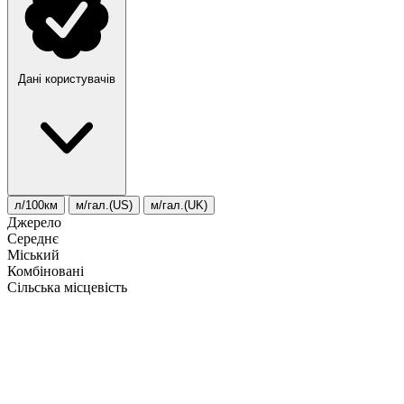
Дані користувачів
л/100км
м/гал.(US)
м/гал.(UK)
Джерело
Середнє
Міський
Комбіновані
Сільська місцевість