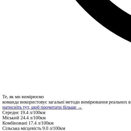
Те, як ми вимірюємо
команда використовує загальні методи вимірювання реальних в
натисніть тут, щоб прочитати більше →
Середнє
19.4
л/100км
Міський
24.4
л/100км
Комбіновані
17.4
л/100км
Сільська місцевість
9.0
л/100км