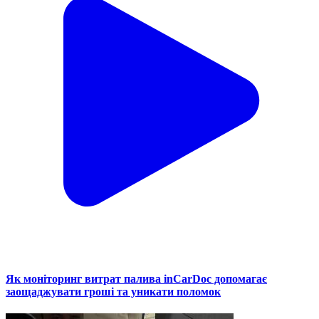
Як моніторинг витрат палива inCarDoc допомагає
заощаджувати гроші та уникати поломок