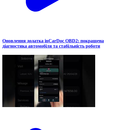
Оновлення додатка inCarDoc OBD2: покращена
діагностика автомобіля та стабільність роботи