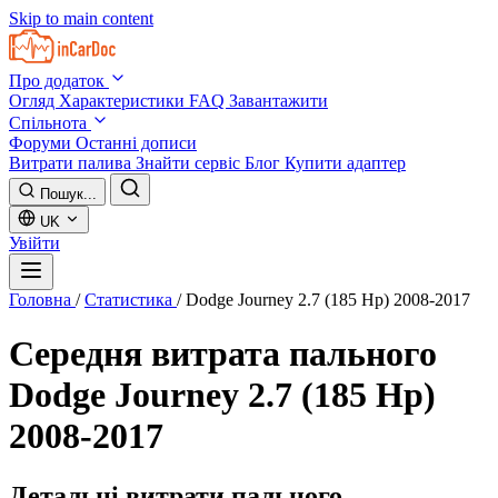
Skip to main content
Про додаток
Огляд
Характеристики
FAQ
Завантажити
Спільнота
Форуми
Останні дописи
Витрати палива
Знайти сервіс
Блог
Купити адаптер
Пошук...
UK
Увійти
Головна
/
Статистика
/
Dodge Journey 2.7 (185 Hp) 2008-2017
Середня витрата пального
Dodge Journey 2.7 (185 Hp)
2008-2017
Детальні витрати пального