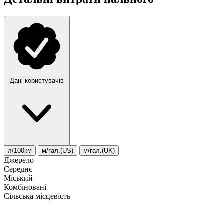
Дані користувачів
л/100км
м/гал.(US)
м/гал.(UK)
Джерело
Середнє
Міський
Комбіновані
Сільська місцевість