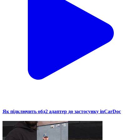
Як підключить обд2 адаптер до застосунку inCarDoc