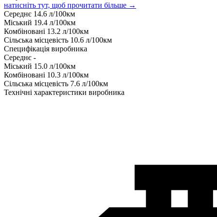
натисніть тут, щоб прочитати більше →
Середнє
14.6
л/100км
Міський
19.4
л/100км
Комбіновані
13.2
л/100км
Сільська місцевість
10.6
л/100км
Специфікація виробника
Середнє
-
Міський
15.0
л/100км
Комбіновані
10.3
л/100км
Сільська місцевість
7.6
л/100км
Технічні характеристики виробника