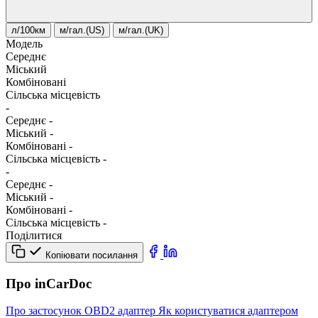
л/100км
м/гал.(US)
м/гал.(UK)
Модель
Середнє
Міський
Комбіновані
Сільська місцевість
-
Середнє
-
Міський
-
Комбіновані
-
Сільська місцевість
-
-
Середнє
-
Міський
-
Комбіновані
-
Сільська місцевість
-
Поділитися
Копіювати посилання
Про inCarDoc
Про застосунок
OBD2 адаптер
Як користуватися адаптером