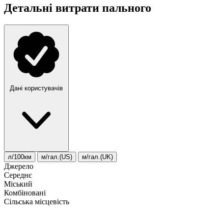
Детальні витрати пального
Дані користувачів
л/100км
м/гал.(US)
м/гал.(UK)
Джерело
Середнє
Міський
Комбіновані
Сільська місцевість