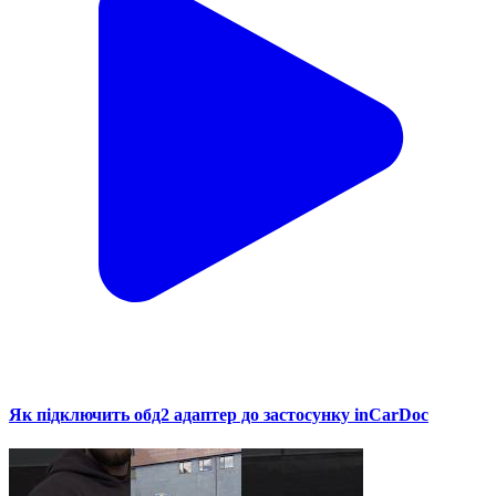
Як підключить обд2 адаптер до застосунку inCarDoc