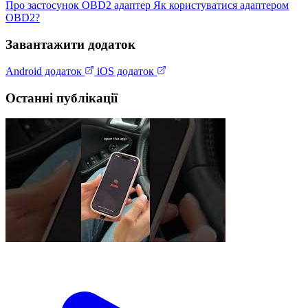
Про застосунок
OBD2 адаптер
Як користуватися адаптером
OBD2?
Завантажити додаток
Android додаток
iOS додаток
Останні публікації