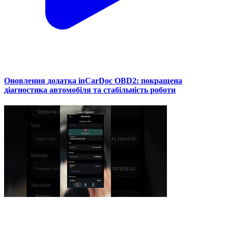
Оновлення додатка inCarDoc OBD2: покращена
діагностика автомобіля та стабільність роботи