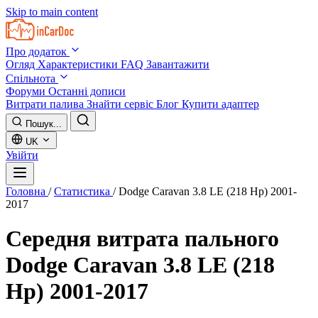
Skip to main content
Про додаток
Огляд
Характеристики
FAQ
Завантажити
Спільнота
Форуми
Останні дописи
Витрати палива
Знайти сервіс
Блог
Купити адаптер
Пошук...
UK
Увійти
Головна
/
Статистика
/
Dodge Caravan 3.8 LE (218 Hp) 2001-
2017
Середня витрата пального
Dodge Caravan 3.8 LE (218
Hp) 2001-2017