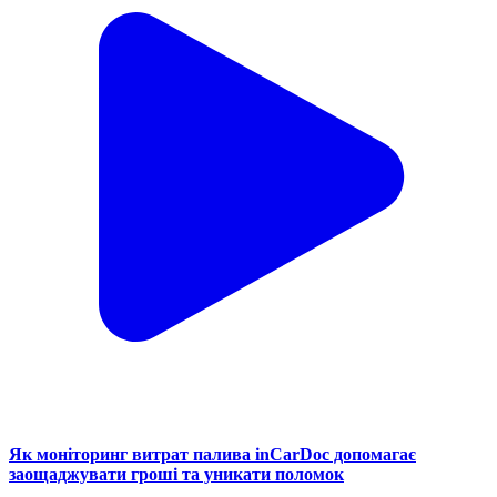
Як моніторинг витрат палива inCarDoc допомагає
заощаджувати гроші та уникати поломок