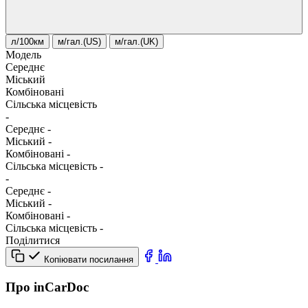
л/100км
м/гал.(US)
м/гал.(UK)
Модель
Середнє
Міський
Комбіновані
Сільська місцевість
-
Середнє
-
Міський
-
Комбіновані
-
Сільська місцевість
-
-
Середнє
-
Міський
-
Комбіновані
-
Сільська місцевість
-
Поділитися
Копіювати посилання
Про inCarDoc