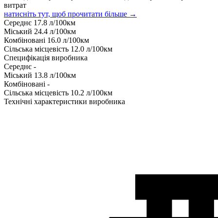
витрат
натисніть тут, щоб прочитати більше →
Середнє
17.8
л/100км
Міський
24.4
л/100км
Комбіновані
16.0
л/100км
Сільська місцевість
12.0
л/100км
Специфікація виробника
Середнє
-
Міський
13.8
л/100км
Комбіновані
-
Сільська місцевість
10.2
л/100км
Технічні характеристики виробника