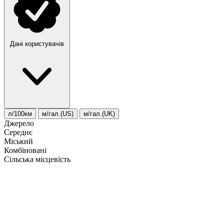
Дані користувачів
л/100км
м/гал.(US)
м/гал.(UK)
Джерело
Середнє
Міський
Комбіновані
Сільська місцевість