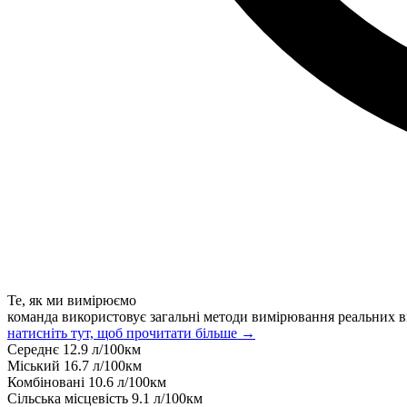
Те, як ми вимірюємо
команда використовує загальні методи вимірювання реальних в
натисніть тут, щоб прочитати більше →
Середнє
12.9
л/100км
Міський
16.7
л/100км
Комбіновані
10.6
л/100км
Сільська місцевість
9.1
л/100км