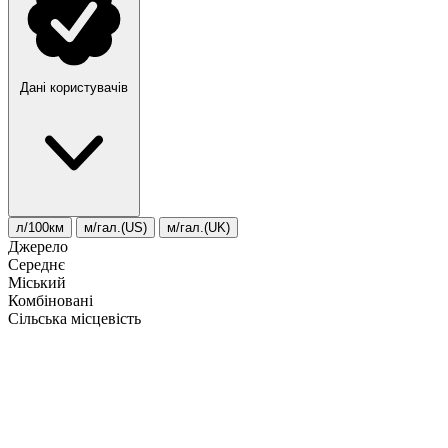
Дані користувачів
л/100км
м/гал.(US)
м/гал.(UK)
Джерело
Середнє
Міський
Комбіновані
Сільська місцевість