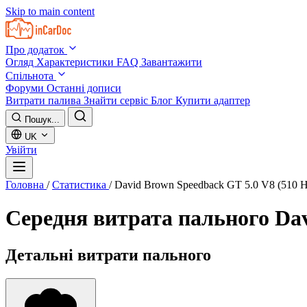
Skip to main content
Про додаток
Огляд
Характеристики
FAQ
Завантажити
Спільнота
Форуми
Останні дописи
Витрати палива
Знайти сервіс
Блог
Купити адаптер
Пошук...
UK
Увійти
Головна
/
Статистика
/
David Brown Speedback GT 5.0 V8 (510 H
Середня витрата пального
Dav
Детальні витрати пального