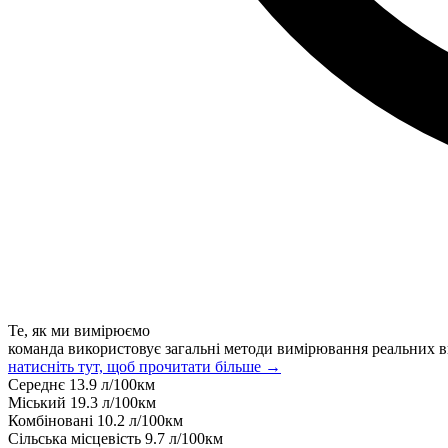
Те, як ми вимірюємо
команда використовує загальні методи вимірювання реальних в
натисніть тут, щоб прочитати більше →
Середнє
13.9
л/100км
Міський
19.3
л/100км
Комбіновані
10.2
л/100км
Сільська місцевість
9.7
л/100км