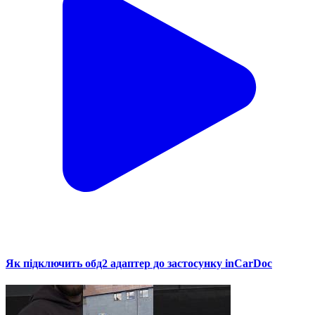
Як підключить обд2 адаптер до застосунку inCarDoc