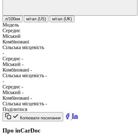
л/100км
м/гал.(US)
м/гал.(UK)
Модель
Середнє
Міський
Комбіновані
Сільська місцевість
-
Середнє
-
Міський
-
Комбіновані
-
Сільська місцевість
-
-
Середнє
-
Міський
-
Комбіновані
-
Сільська місцевість
-
Поділитися
Копіювати посилання
Про inCarDoc