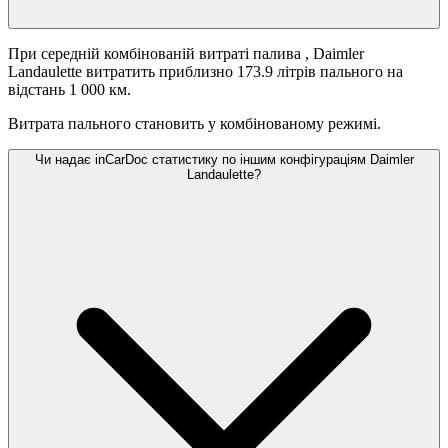
При середній комбінованій витраті палива
, Daimler
Landaulette витратить приблизно 173.9 літрів пального на
відстань 1 000 км.
Витрата пального становить
у комбінованому режимі.
Чи надає inCarDoc статистику по іншим конфігураціям Daimler
Landaulette?