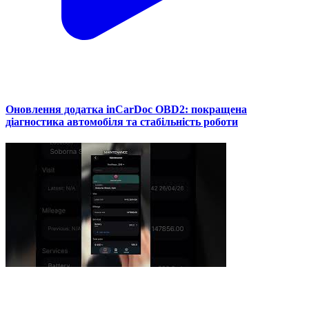
Оновлення додатка inCarDoc OBD2: покращена
діагностика автомобіля та стабільність роботи