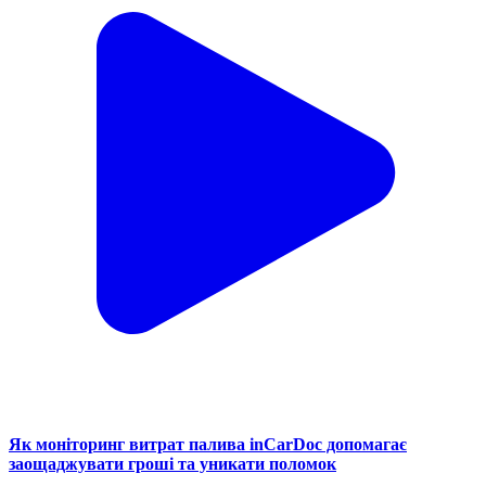
Як моніторинг витрат палива inCarDoc допомагає
заощаджувати гроші та уникати поломок