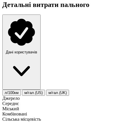
Детальні витрати пального
Дані користувачів
л/100км
м/гал.(US)
м/гал.(UK)
Джерело
Середнє
Міський
Комбіновані
Сільська місцевість