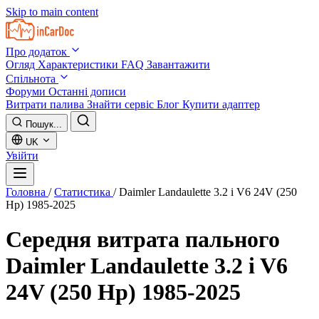
Skip to main content
Про додаток
Огляд
Характеристики
FAQ
Завантажити
Спільнота
Форуми
Останні дописи
Витрати палива
Знайти сервіс
Блог
Купити адаптер
Пошук...
UK
Увійти
Головна
/
Статистика
/
Daimler Landaulette 3.2 i V6 24V (250
Hp) 1985-2025
Середня витрата пального
Daimler Landaulette 3.2 i V6
24V (250 Hp) 1985-2025