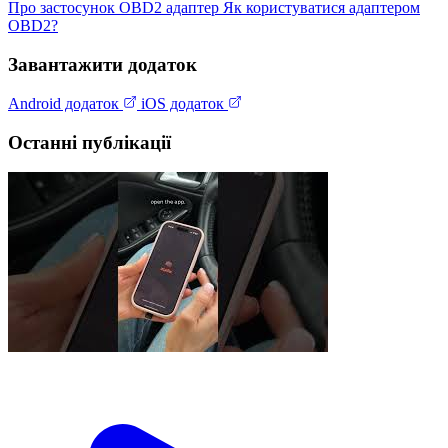
Про застосунок
OBD2 адаптер
Як користуватися адаптером
OBD2?
Завантажити додаток
Android додаток
iOS додаток
Останні публікації