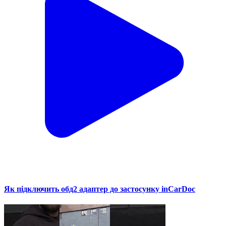
Як підключить обд2 адаптер до застосунку inCarDoc