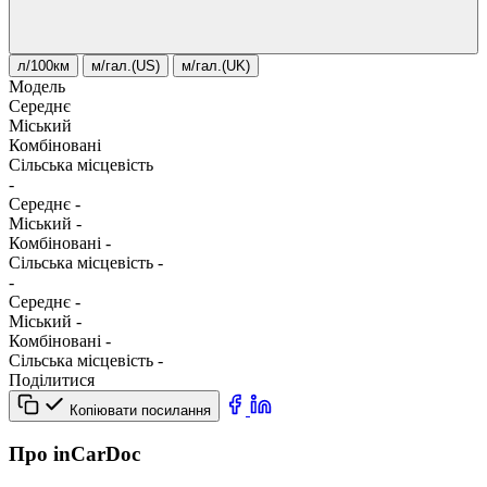
л/100км
м/гал.(US)
м/гал.(UK)
Модель
Середнє
Міський
Комбіновані
Сільська місцевість
-
Середнє
-
Міський
-
Комбіновані
-
Сільська місцевість
-
-
Середнє
-
Міський
-
Комбіновані
-
Сільська місцевість
-
Поділитися
Копіювати посилання
Про inCarDoc