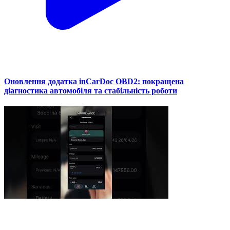
Оновлення додатка inCarDoc OBD2: покращена
діагностика автомобіля та стабільність роботи