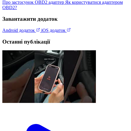
Про застосунок
OBD2 адаптер
Як користуватися адаптером
OBD2?
Завантажити додаток
Android додаток
iOS додаток
Останні публікації