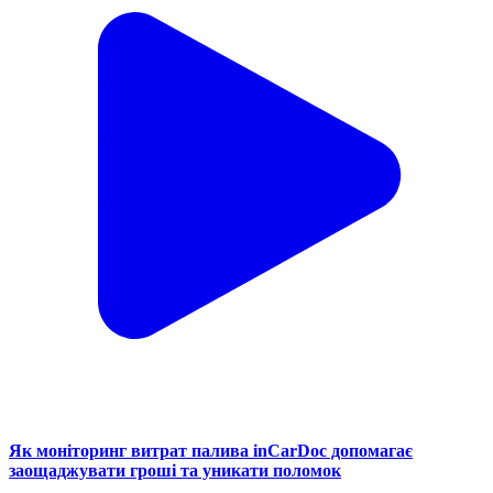
Як моніторинг витрат палива inCarDoc допомагає
заощаджувати гроші та уникати поломок