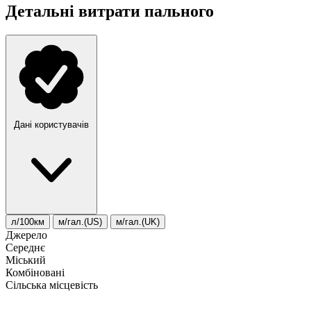
Детальні витрати пального
Дані користувачів
л/100км
м/гал.(US)
м/гал.(UK)
Джерело
Середнє
Міський
Комбіновані
Сільська місцевість