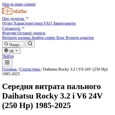
Skip to main content
Про додаток
Огляд
Характеристики
FAQ
Завантажити
Спільнота
Форуми
Останні дописи
Витрати палива
Знайти сервіс
Блог
Купити адаптер
Пошук...
UK
Увійти
Головна
/
Статистика
/
Daihatsu Rocky 3.2 i V6 24V (250 Hp)
1985-2025
Середня витрата пального
Daihatsu Rocky 3.2 i V6 24V
(250 Hp) 1985-2025