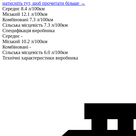
натисніть тут, щоб прочитати більше →
Середнє
8.4
л/100км
Міський
12.1
л/100км
Комбіновані
7.3
л/100км
Сільська місцевість
7.3
л/100км
Специфікація виробника
Середнє
-
Міський
10.2
л/100км
Комбіновані
-
Сільська місцевість
6.0
л/100км
Технічні характеристики виробника