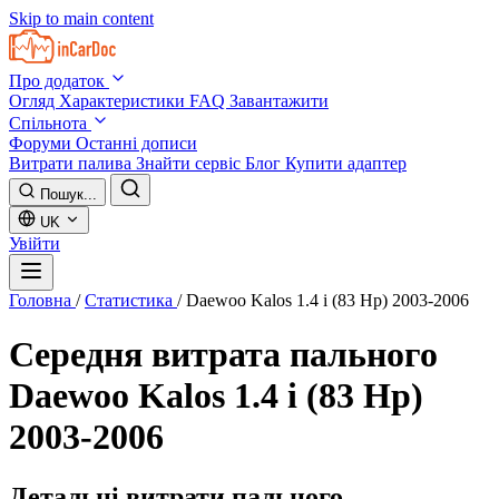
Skip to main content
Про додаток
Огляд
Характеристики
FAQ
Завантажити
Спільнота
Форуми
Останні дописи
Витрати палива
Знайти сервіс
Блог
Купити адаптер
Пошук...
UK
Увійти
Головна
/
Статистика
/
Daewoo Kalos 1.4 i (83 Hp) 2003-2006
Середня витрата пального
Daewoo Kalos 1.4 i (83 Hp)
2003-2006
Детальні витрати пального