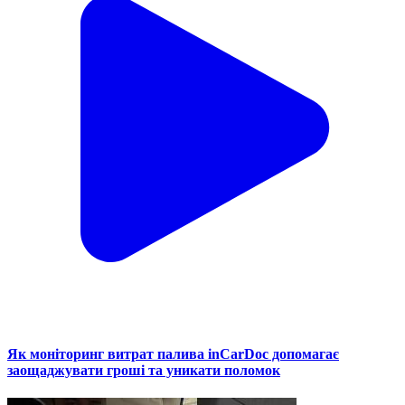
Як моніторинг витрат палива inCarDoc допомагає
заощаджувати гроші та уникати поломок