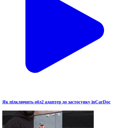
Як підключить обд2 адаптер до застосунку inCarDoc