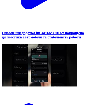
Оновлення додатка inCarDoc OBD2: покращена
діагностика автомобіля та стабільність роботи