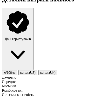
Дані користувачів
л/100км
м/гал.(US)
м/гал.(UK)
Джерело
Середнє
Міський
Комбіновані
Сільська місцевість