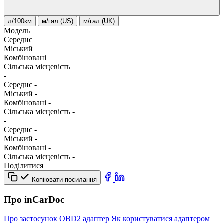
л/100км
м/гал.(US)
м/гал.(UK)
Модель
Середнє
Міський
Комбіновані
Сільська місцевість
-
Середнє
-
Міський
-
Комбіновані
-
Сільська місцевість
-
-
Середнє
-
Міський
-
Комбіновані
-
Сільська місцевість
-
Поділитися
Копіювати посилання
Про inCarDoc
Про застосунок
OBD2 адаптер
Як користуватися адаптером