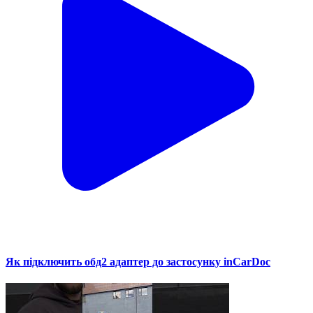
Як підключить обд2 адаптер до застосунку inCarDoc