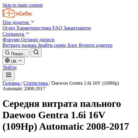
Skip to main content
Про додаток
Огляд
Характеристики
FAQ
Завантажити
Спільнота
Форуми
Останні дописи
Витрати палива
Знайти сервіс
Блог
Купити адаптер
Пошук...
UK
Увійти
Головна
/
Статистика
/
Daewoo Gentra 1.6i 16V (109Hp)
Automatic 2008-2017
Середня витрата пального
Daewoo Gentra 1.6i 16V
(109Hp) Automatic 2008-2017