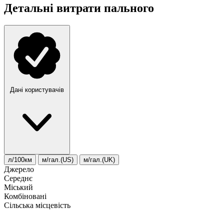
Детальні витрати пального
Дані користувачів
л/100км
м/гал.(US)
м/гал.(UK)
Джерело
Середнє
Міський
Комбіновані
Сільська місцевість