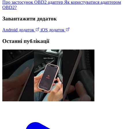
Про застосунок
OBD2 адаптер
Як користуватися адаптером
OBD2?
Завантажити додаток
Android додаток
iOS додаток
Останні публікації