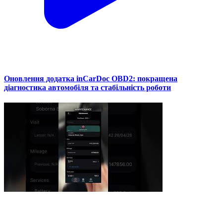
Оновлення додатка inCarDoc OBD2: покращена
діагностика автомобіля та стабільність роботи