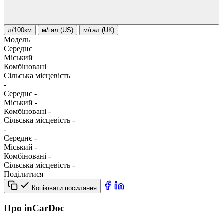
л/100км
м/гал.(US)
м/гал.(UK)
Модель
Середнє
Міський
Комбіновані
Сільська місцевість
-
Середнє
-
Міський
-
Комбіновані
-
Сільська місцевість
-
-
Середнє
-
Міський
-
Комбіновані
-
Сільська місцевість
-
Поділитися
Копіювати посилання
Про inCarDoc