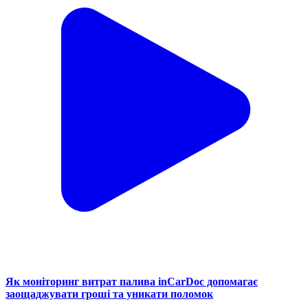
Як моніторинг витрат палива inCarDoc допомагає
заощаджувати гроші та уникати поломок