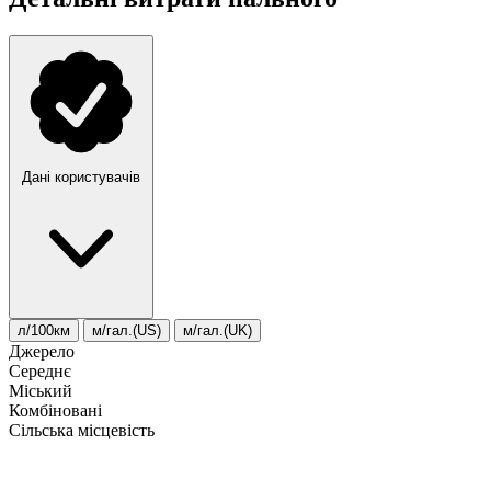
Дані користувачів
л/100км
м/гал.(US)
м/гал.(UK)
Джерело
Середнє
Міський
Комбіновані
Сільська місцевість