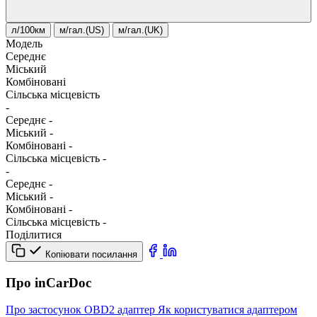
л/100км
м/гал.(US)
м/гал.(UK)
Модель
Середнє
Міський
Комбіновані
Сільська місцевість
-
Середнє
-
Міський
-
Комбіновані
-
Сільська місцевість
-
-
Середнє
-
Міський
-
Комбіновані
-
Сільська місцевість
-
Поділитися
Копіювати посилання
Про inCarDoc
Про застосунок
OBD2 адаптер
Як користуватися адаптером