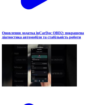
Оновлення додатка inCarDoc OBD2: покращена
діагностика автомобіля та стабільність роботи