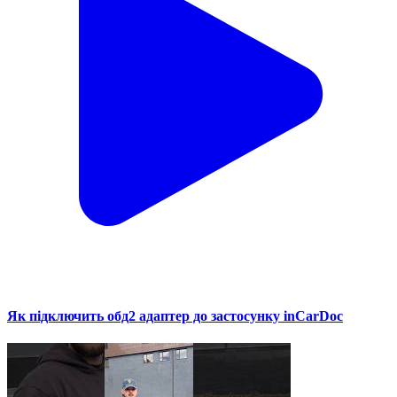
Як підключить обд2 адаптер до застосунку inCarDoc