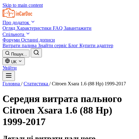
Skip to main content
Про додаток
Огляд
Характеристики
FAQ
Завантажити
Спільнота
Форуми
Останні дописи
Витрати палива
Знайти сервіс
Блог
Купити адаптер
Пошук...
UK
Увійти
Головна
/
Статистика
/
Citroen Xsara 1.6 (88 Hp) 1999-2017
Середня витрата пального
Citroen Xsara 1.6 (88 Hp)
1999-2017
Детальні витрати пального