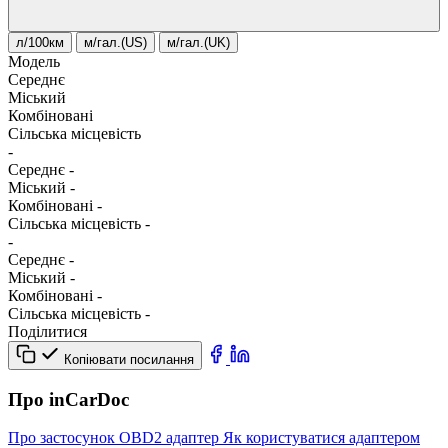
л/100км
м/гал.(US)
м/гал.(UK)
Модель
Середнє
Міський
Комбіновані
Сільська місцевість
-
Середнє
-
Міський
-
Комбіновані
-
Сільська місцевість
-
-
Середнє
-
Міський
-
Комбіновані
-
Сільська місцевість
-
Поділитися
Копіювати посилання
Про inCarDoc
Про застосунок
OBD2 адаптер
Як користуватися адаптером