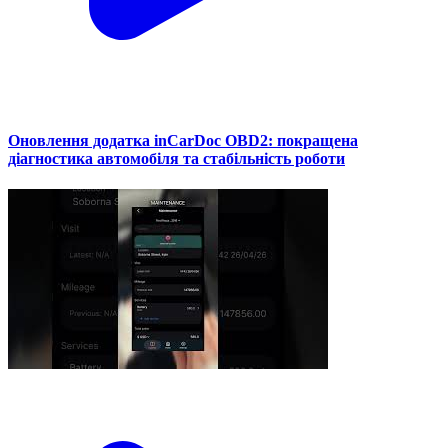
Оновлення додатка inCarDoc OBD2: покращена
діагностика автомобіля та стабільність роботи