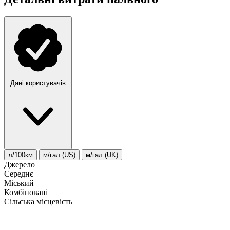
Дані користувачів
л/100км
м/гал.(US)
м/гал.(UK)
Джерело
Середнє
Міський
Комбіновані
Сільська місцевість