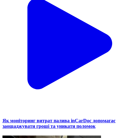
Як моніторинг витрат палива inCarDoc допомагає
заощаджувати гроші та уникати поломок