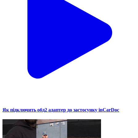
Як підключить обд2 адаптер до застосунку inCarDoc