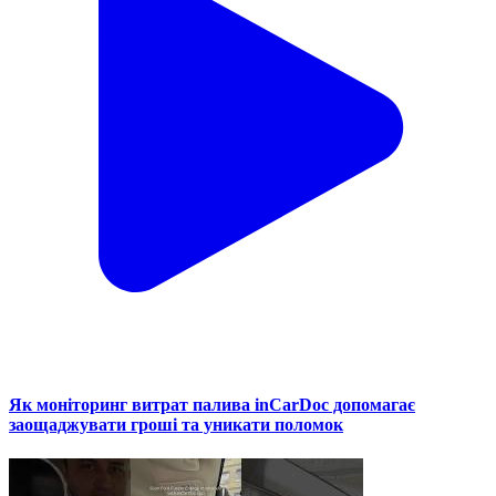
Як моніторинг витрат палива inCarDoc допомагає
заощаджувати гроші та уникати поломок