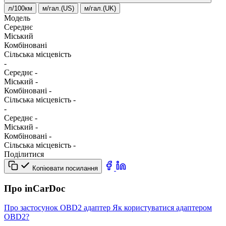
л/100км
м/гал.(US)
м/гал.(UK)
Модель
Середнє
Міський
Комбіновані
Сільська місцевість
-
Середнє
-
Міський
-
Комбіновані
-
Сільська місцевість
-
-
Середнє
-
Міський
-
Комбіновані
-
Сільська місцевість
-
Поділитися
Копіювати посилання
Про inCarDoc
Про застосунок
OBD2 адаптер
Як користуватися адаптером
OBD2?