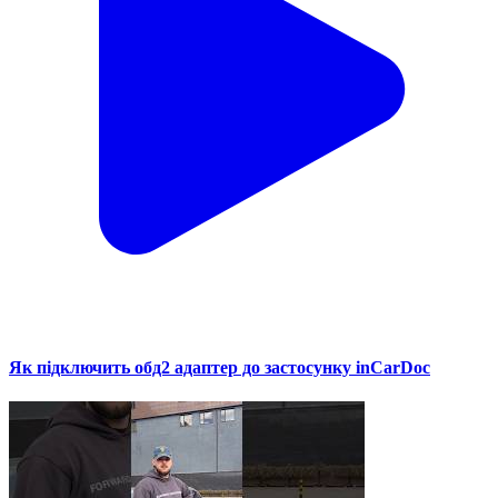
Як підключить обд2 адаптер до застосунку inCarDoc