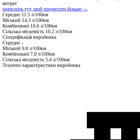
витрат
натисніть тут, щоб прочитати більше →
Середнє
11.5
л/100км
Міський
14.3
л/100км
Комбіновані
10.6
л/100км
Сільська місцевість
10.2
л/100км
Специфікація виробника
Середнє
-
Міський
9.8
л/100км
Комбіновані
7.0
л/100км
Сільська місцевість
5.4
л/100км
Технічні характеристики виробника