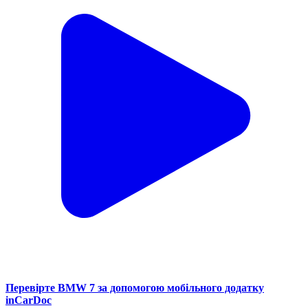
Перевірте BMW 7 за допомогою мобільного додатку
inCarDoc