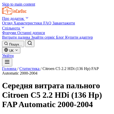
Skip to main content
Про додаток
Огляд
Характеристики
FAQ
Завантажити
Спільнота
Форуми
Останні дописи
Витрати палива
Знайти сервіс
Блог
Купити адаптер
Пошук...
UK
Увійти
Головна
/
Статистика
/
Citroen C5 2.2 HDi (136 Hp) FAP
Automatic 2000-2004
Середня витрата пального
Citroen C5 2.2 HDi (136 Hp)
FAP Automatic 2000-2004