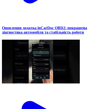
Оновлення додатка inCarDoc OBD2: покращена
діагностика автомобіля та стабільність роботи