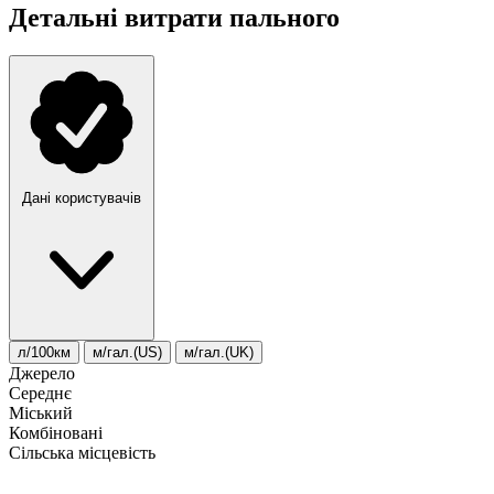
Детальні витрати пального
Дані користувачів
л/100км
м/гал.(US)
м/гал.(UK)
Джерело
Середнє
Міський
Комбіновані
Сільська місцевість