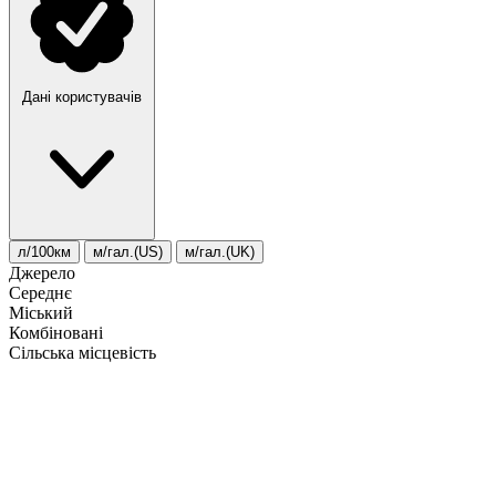
Дані користувачів
л/100км
м/гал.(US)
м/гал.(UK)
Джерело
Середнє
Міський
Комбіновані
Сільська місцевість