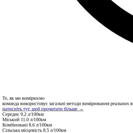
Те, як ми вимірюємо
команда використовує загальні методи вимірювання реальних в
натисніть тут, щоб прочитати більше →
Середнє
9.2
л/100км
Міський
11.0
л/100км
Комбіновані
8.6
л/100км
Сільська місцевість
8.5
л/100км