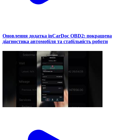
Оновлення додатка inCarDoc OBD2: покращена
діагностика автомобіля та стабільність роботи