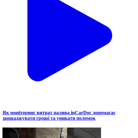
Як моніторинг витрат палива inCarDoc допомагає
заощаджувати гроші та уникати поломок