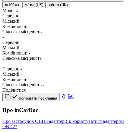
л/100км
м/гал.(US)
м/гал.(UK)
Модель
Середнє
Міський
Комбіновані
Сільська місцевість
-
Середнє
-
Міський
-
Комбіновані
-
Сільська місцевість
-
-
Середнє
-
Міський
-
Комбіновані
-
Сільська місцевість
-
Поділитися
Копіювати посилання
Про inCarDoc
Про застосунок
OBD2 адаптер
Як користуватися адаптером
OBD2?