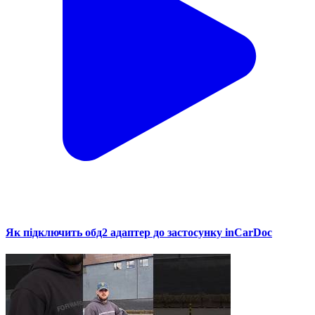
Як підключить обд2 адаптер до застосунку inCarDoc