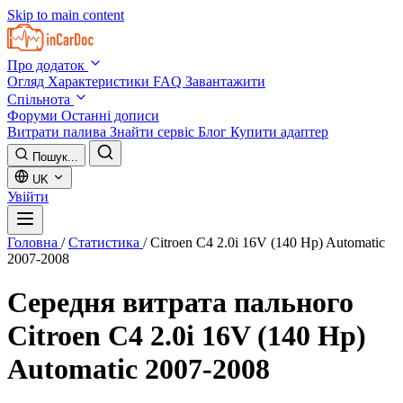
Skip to main content
Про додаток
Огляд
Характеристики
FAQ
Завантажити
Спільнота
Форуми
Останні дописи
Витрати палива
Знайти сервіс
Блог
Купити адаптер
Пошук...
UK
Увійти
Головна
/
Статистика
/
Citroen C4 2.0i 16V (140 Hp) Automatic
2007-2008
Середня витрата пального
Citroen C4 2.0i 16V (140 Hp)
Automatic 2007-2008