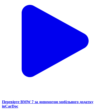
Перевірте BMW 7 за допомогою мобільного додатку
inCarDoc