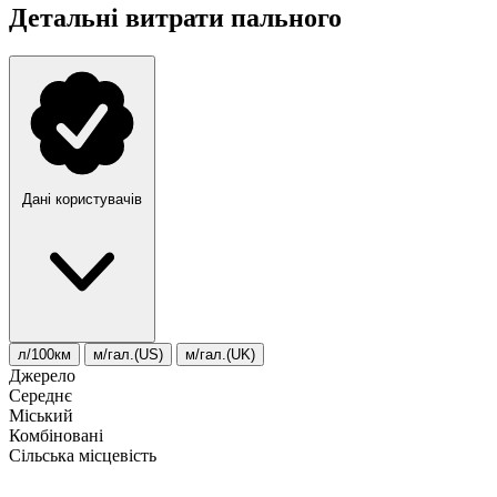
Детальні витрати пального
Дані користувачів
л/100км
м/гал.(US)
м/гал.(UK)
Джерело
Середнє
Міський
Комбіновані
Сільська місцевість