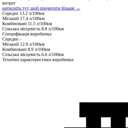
витрат
натисніть тут, щоб прочитати більше →
Середнє
13.2
л/100км
Міський
17.4
л/100км
Комбіновані
11.5
л/100км
Сільська місцевість
8.8
л/100км
Специфікація виробника
Середнє
-
Міський
12.9
л/100км
Комбіновані
8.9
л/100км
Сільська місцевість
6.6
л/100км
Технічні характеристики виробника