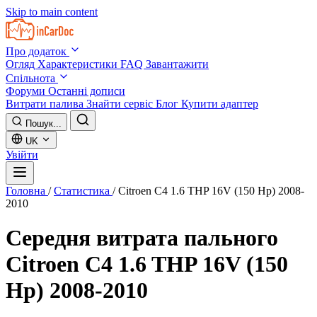
Skip to main content
Про додаток
Огляд
Характеристики
FAQ
Завантажити
Спільнота
Форуми
Останні дописи
Витрати палива
Знайти сервіс
Блог
Купити адаптер
Пошук...
UK
Увійти
Головна
/
Статистика
/
Citroen C4 1.6 THP 16V (150 Hp) 2008-
2010
Середня витрата пального
Citroen C4 1.6 THP 16V (150
Hp) 2008-2010