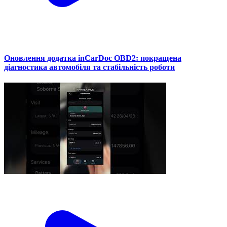
Оновлення додатка inCarDoc OBD2: покращена
діагностика автомобіля та стабільність роботи