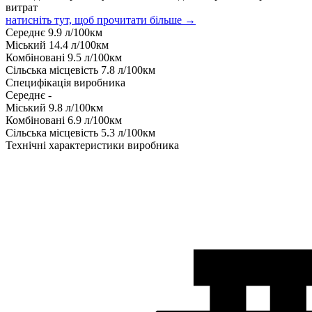
витрат
натисніть тут, щоб прочитати більше →
Середнє
9.9
л/100км
Міський
14.4
л/100км
Комбіновані
9.5
л/100км
Сільська місцевість
7.8
л/100км
Специфікація виробника
Середнє
-
Міський
9.8
л/100км
Комбіновані
6.9
л/100км
Сільська місцевість
5.3
л/100км
Технічні характеристики виробника