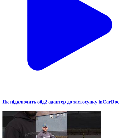
Як підключить обд2 адаптер до застосунку inCarDoc