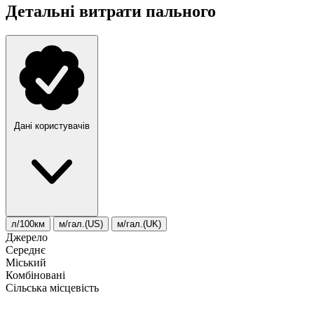
Детальні витрати пального
Дані користувачів
л/100км
м/гал.(US)
м/гал.(UK)
Джерело
Середнє
Міський
Комбіновані
Сільська місцевість