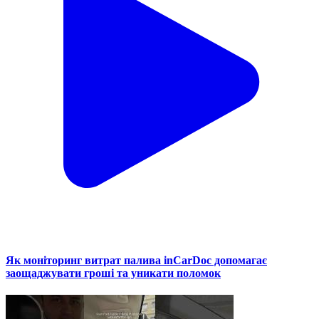
Як моніторинг витрат палива inCarDoc допомагає
заощаджувати гроші та уникати поломок