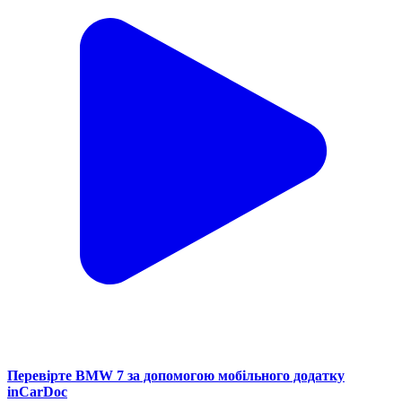
Перевірте BMW 7 за допомогою мобільного додатку
inCarDoc