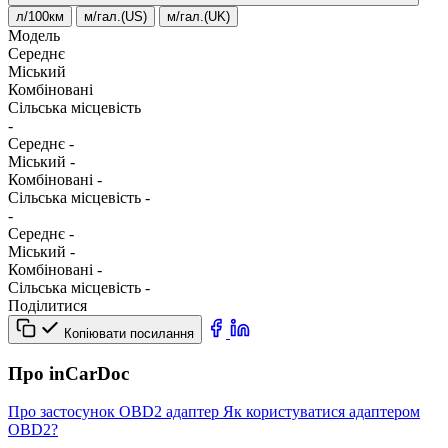
л/100км
м/гал.(US)
м/гал.(UK)
Модель
Середнє
Міський
Комбіновані
Сільська місцевість
-
Середнє
-
Міський
-
Комбіновані
-
Сільська місцевість
-
-
Середнє
-
Міський
-
Комбіновані
-
Сільська місцевість
-
Поділитися
Копіювати посилання
Про inCarDoc
Про застосунок
OBD2 адаптер
Як користуватися адаптером
OBD2?