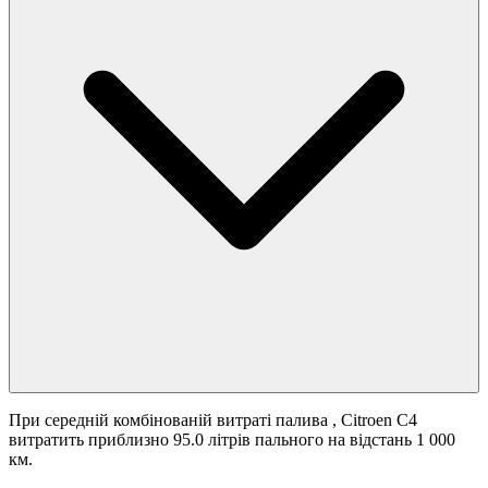
При середній комбінованій витраті палива
, Citroen C4
витратить приблизно 95.0 літрів пального на відстань 1 000
км.