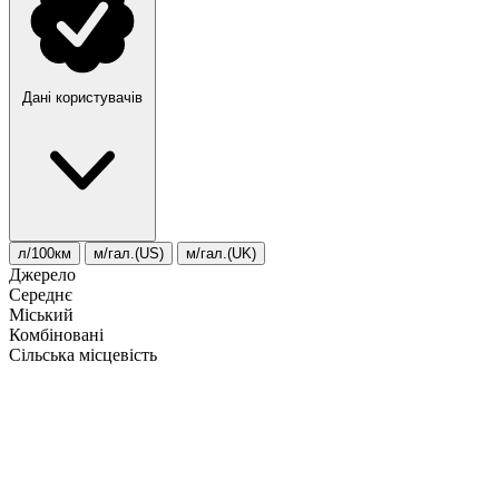
Дані користувачів
л/100км
м/гал.(US)
м/гал.(UK)
Джерело
Середнє
Міський
Комбіновані
Сільська місцевість