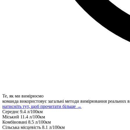
Те, як ми вимірюємо
команда використовує загальні методи вимірювання реальних в
натисніть тут, щоб прочитати більше →
Середнє
9.4
л/100км
Міський
11.4
л/100км
Комбіновані
8.5
л/100км
Сільська місцевість
8.1
л/100км