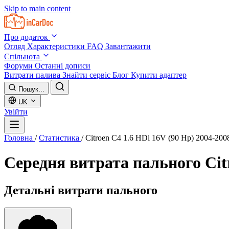
Skip to main content
Про додаток
Огляд
Характеристики
FAQ
Завантажити
Спільнота
Форуми
Останні дописи
Витрати палива
Знайти сервіс
Блог
Купити адаптер
Пошук...
UK
Увійти
Головна
/
Статистика
/
Citroen C4 1.6 HDi 16V (90 Hp) 2004-200
Середня витрата пального
Cit
Детальні витрати пального