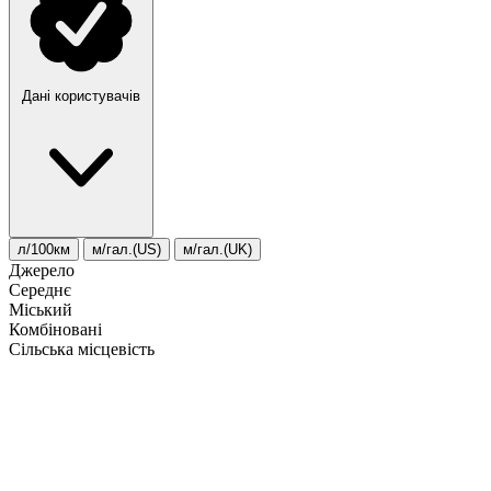
Дані користувачів
л/100км
м/гал.(US)
м/гал.(UK)
Джерело
Середнє
Міський
Комбіновані
Сільська місцевість