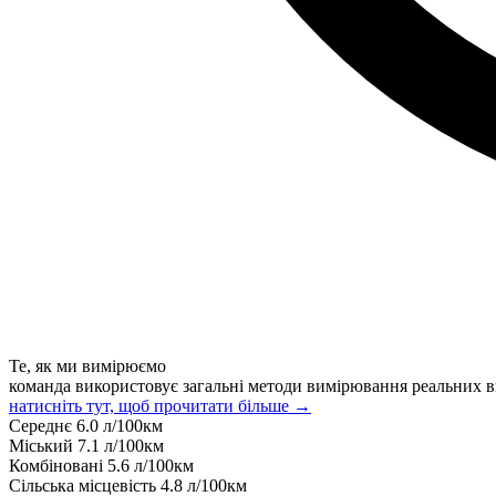
Те, як ми вимірюємо
команда використовує загальні методи вимірювання реальних в
натисніть тут, щоб прочитати більше →
Середнє
6.0
л/100км
Міський
7.1
л/100км
Комбіновані
5.6
л/100км
Сільська місцевість
4.8
л/100км