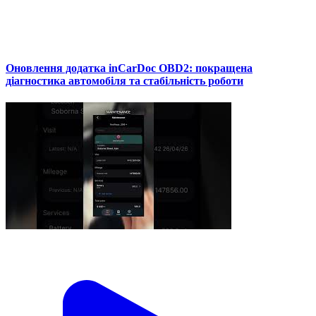
Оновлення додатка inCarDoc OBD2: покращена
діагностика автомобіля та стабільність роботи