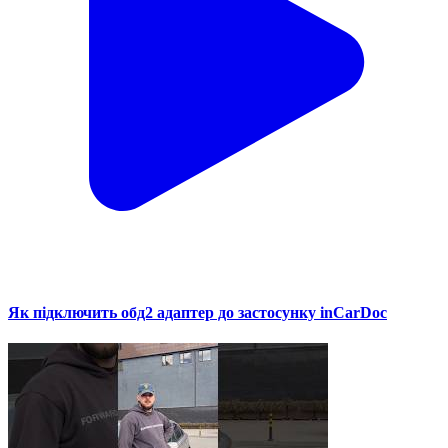
Як підключить обд2 адаптер до застосунку inCarDoc