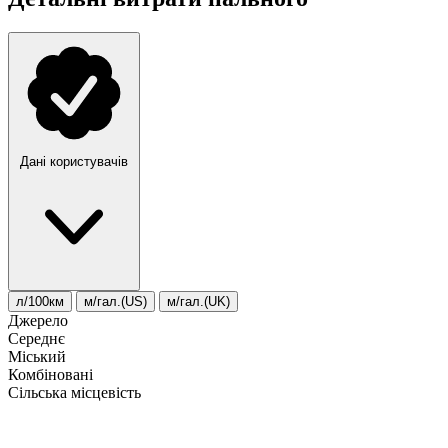
Дані користувачів
л/100км
м/гал.(US)
м/гал.(UK)
Джерело
Середнє
Міський
Комбіновані
Сільська місцевість