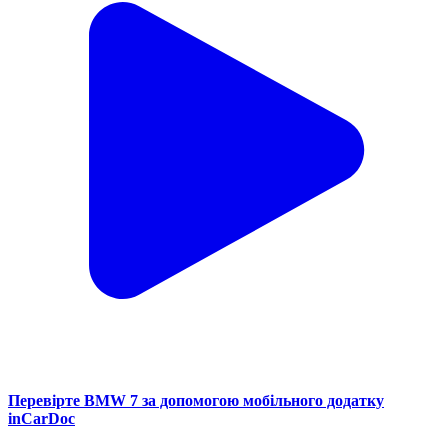
Перевірте BMW 7 за допомогою мобільного додатку
inCarDoc