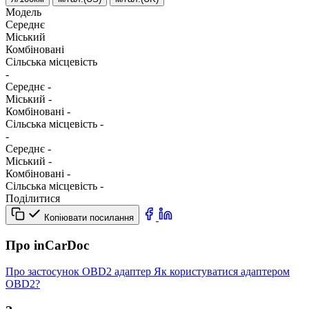
Модель
Середнє
Міський
Комбіновані
Сільська місцевість
-
Середнє
-
Міський
-
Комбіновані
-
Сільська місцевість
-
-
Середнє
-
Міський
-
Комбіновані
-
Сільська місцевість
-
Поділитися
Копіювати посилання
Про inCarDoc
Про застосунок
OBD2 адаптер
Як користуватися адаптером
OBD2?