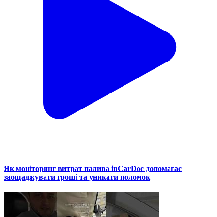
Як моніторинг витрат палива inCarDoc допомагає
заощаджувати гроші та уникати поломок