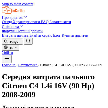
Skip to main content
Про додаток
Огляд
Характеристики
FAQ
Завантажити
Спільнота
Форуми
Останні дописи
Витрати палива
Знайти сервіс
Блог
Купити адаптер
Пошук...
UK
Увійти
Головна
/
Статистика
/
Citroen C4 1.4i 16V (90 Hp) 2008-2009
Середня витрата пального
Citroen C4 1.4i 16V (90 Hp)
2008-2009
Детальні витрати пального