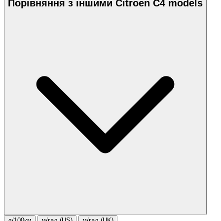
Порівняння з іншими Citroen C4 models
л/100км
м/гал.(US)
м/гал.(UK)