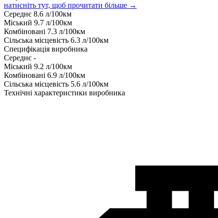
натисніть тут, щоб прочитати більше →
Середнє
8.6
л/100км
Міський
9.7
л/100км
Комбіновані
7.3
л/100км
Сільська місцевість
6.3
л/100км
Специфікація виробника
Середнє
-
Міський
9.2
л/100км
Комбіновані
6.9
л/100км
Сільська місцевість
5.6
л/100км
Технічні характеристики виробника