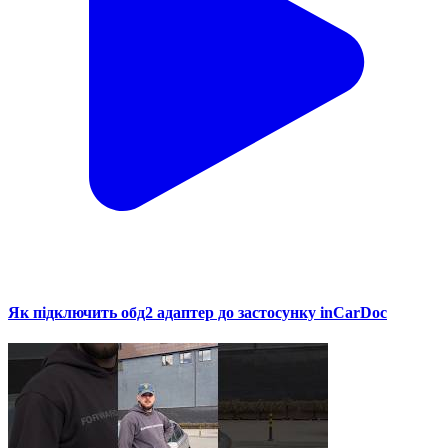
Як підключить обд2 адаптер до застосунку inCarDoc