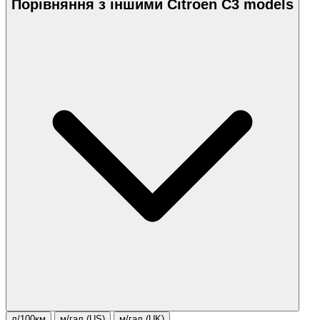
Порівняння з іншими Citroen C3 models
л/100км
м/гал.(US)
м/гал.(UK)