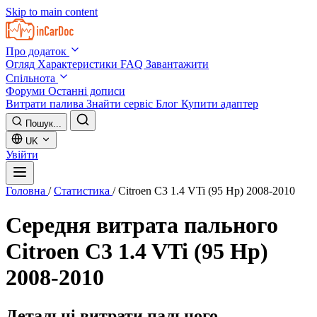
Skip to main content
Про додаток
Огляд
Характеристики
FAQ
Завантажити
Спільнота
Форуми
Останні дописи
Витрати палива
Знайти сервіс
Блог
Купити адаптер
Пошук...
UK
Увійти
Головна
/
Статистика
/
Citroen C3 1.4 VTi (95 Hp) 2008-2010
Середня витрата пального
Citroen C3 1.4 VTi (95 Hp)
2008-2010
Детальні витрати пального