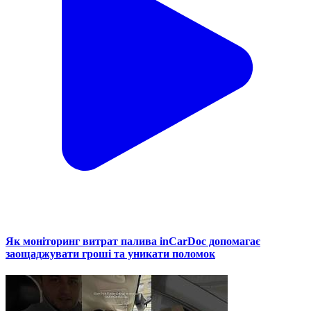
Як моніторинг витрат палива inCarDoc допомагає
заощаджувати гроші та уникати поломок