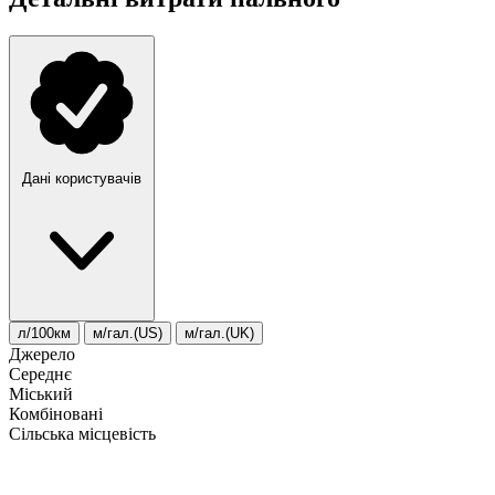
Дані користувачів
л/100км
м/гал.(US)
м/гал.(UK)
Джерело
Середнє
Міський
Комбіновані
Сільська місцевість