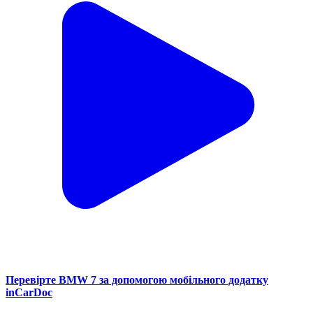
Перевірте BMW 7 за допомогою мобільного додатку
inCarDoc