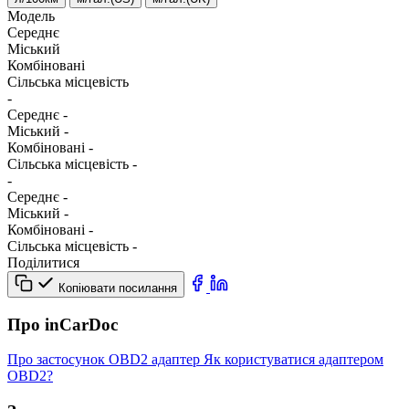
Модель
Середнє
Міський
Комбіновані
Сільська місцевість
-
Середнє
-
Міський
-
Комбіновані
-
Сільська місцевість
-
-
Середнє
-
Міський
-
Комбіновані
-
Сільська місцевість
-
Поділитися
Копіювати посилання
Про inCarDoc
Про застосунок
OBD2 адаптер
Як користуватися адаптером
OBD2?