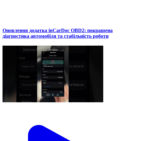
Оновлення додатка inCarDoc OBD2: покращена
діагностика автомобіля та стабільність роботи