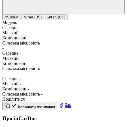
л/100км
м/гал.(US)
м/гал.(UK)
Модель
Середнє
Міський
Комбіновані
Сільська місцевість
-
Середнє
-
Міський
-
Комбіновані
-
Сільська місцевість
-
-
Середнє
-
Міський
-
Комбіновані
-
Сільська місцевість
-
Поділитися
Копіювати посилання
Про inCarDoc