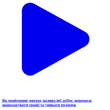
Як моніторинг витрат палива inCarDoc допомагає
заощаджувати гроші та уникати поломок