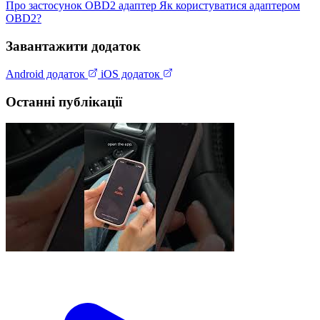
Про застосунок
OBD2 адаптер
Як користуватися адаптером
OBD2?
Завантажити додаток
Android додаток
iOS додаток
Останні публікації