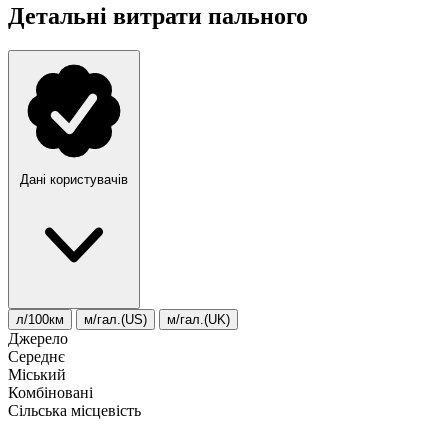
Детальні витрати пального
Дані користувачів
л/100км
м/гал.(US)
м/гал.(UK)
Джерело
Середнє
Міський
Комбіновані
Сільська місцевість