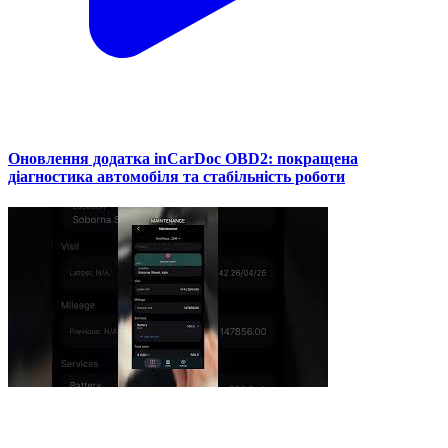
Оновлення додатка inCarDoc OBD2: покращена
діагностика автомобіля та стабільність роботи