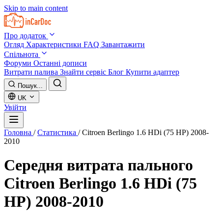
Skip to main content
Про додаток
Огляд
Характеристики
FAQ
Завантажити
Спільнота
Форуми
Останні дописи
Витрати палива
Знайти сервіс
Блог
Купити адаптер
Пошук...
UK
Увійти
Головна
/
Статистика
/
Citroen Berlingo 1.6 HDi (75 HP) 2008-
2010
Середня витрата пального
Citroen Berlingo 1.6 HDi (75
HP) 2008-2010