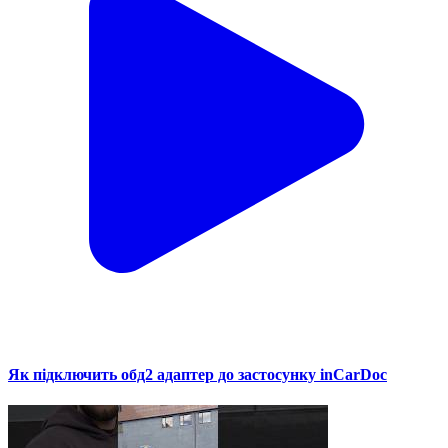
Як підключить обд2 адаптер до застосунку inCarDoc